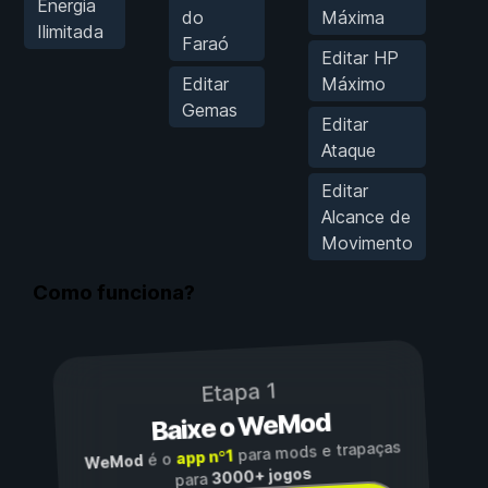
Energia
do
Máxima
Ilimitada
Faraó
Editar HP
Editar
Máximo
Gemas
Editar
Ataque
Editar
Alcance de
Movimento
Como funciona?
Etapa 1
Baixe o WeMod
para mods e trapaças
app nº1
é o
WeMod
3000+ jogos
para