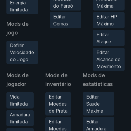
Energia
do Faraó
Máxima
Ilimitada
Editar
Editar HP
Mods de
Gemas
Máximo
jogo
Editar
Ataque
Definir
Velocidade
Editar
do Jogo
Alcance de
Movimento
Mods de
Mods de
Mods de
M
jogador
inventário
estatísticas
j
Vida
Editar
Editar
Ilimitada
Moedas
Saúde
de Prata
Máxima
Armadura
Ilimitada
Editar
Editar
Moedas
Armadura