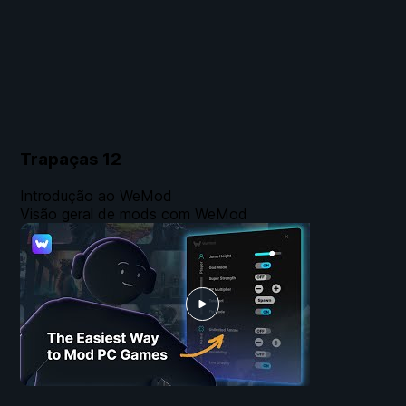
Trapaças
12
Introdução ao WeMod
Visão geral de mods com WeMod