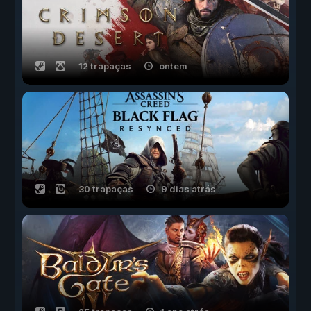
12 trapaças
ontem
30 trapaças
9 dias atrás