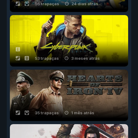
56 trapaças
24 dias atrás
53 trapaças
3 meses atrás
35 trapaças
1 mês atrás