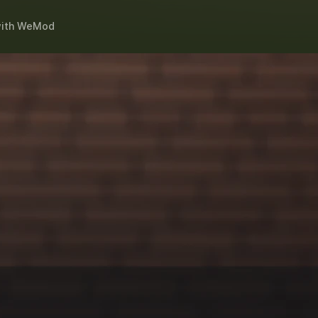
ith
WeMod