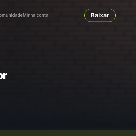
Baixar
omunidade
Minha conta
or