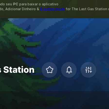
ando seu
PC
para baixar o aplicativo
o, Adicionar Dinheiro &
8 outros mods
for
The Last Gas Station