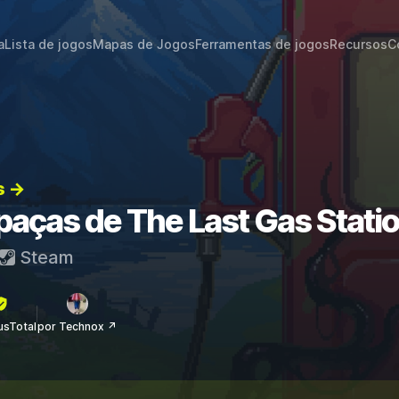
a
Lista de jogos
Mapas de Jogos
Ferramentas de jogos
Recursos
C
s →
paças de The Last Gas Stati
Steam
rusTotal
por Technox ↗