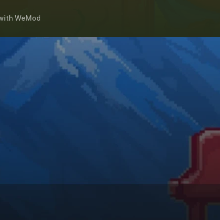
with
WeMod