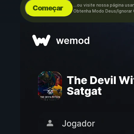
...ou visite nossa página us
Começar
Obtenha Modo Deus/Ignorar G