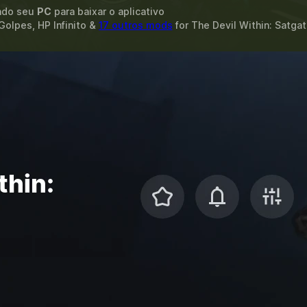
ando seu
PC
para baixar o aplicativo
olpes, HP Infinito &
17 outros mods
for
The Devil Within: Satgat