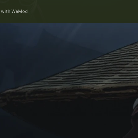
with
WeMod