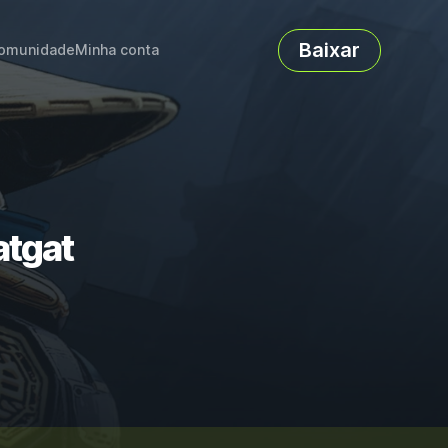
Baixar
omunidade
Minha conta
atgat