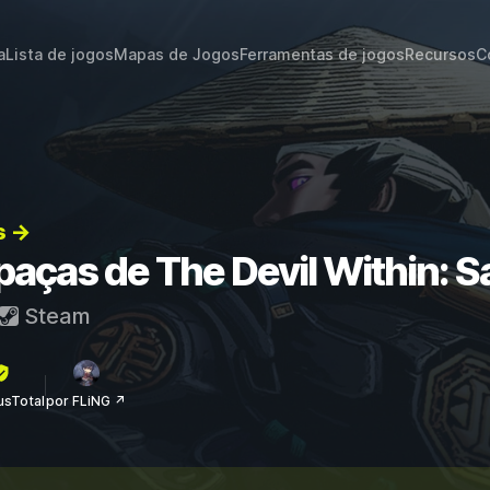
a
Lista de jogos
Mapas de Jogos
Ferramentas de jogos
Recursos
C
s →
paças de The Devil Within: S
Steam
rusTotal
por FLiNG ↗