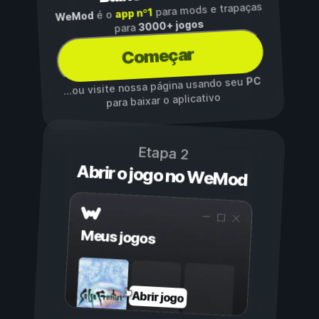
para mods e trapaças
app nº1
é o
WeMod
3000+ jogos
para
Começar
PC
...ou visite nossa página usando seu
para baixar o aplicativo
Etapa 2
Abrir o jogo no WeMod
Meus jogos
Abrir jogo