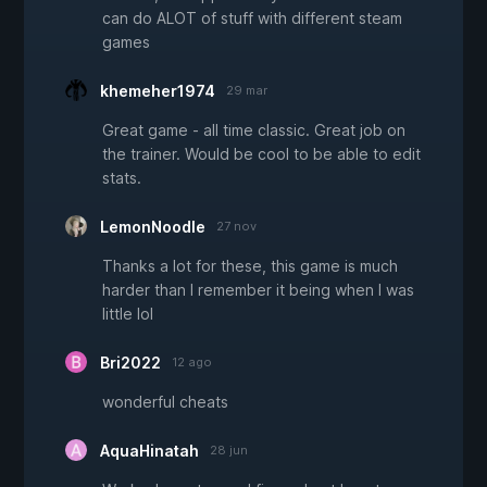
can do ALOT of stuff with different steam
games
khemeher1974
29 mar
Great game - all time classic. Great job on
the trainer. Would be cool to be able to edit
stats.
LemonNoodle
27 nov
Thanks a lot for these, this game is much
harder than I remember it being when I was
little lol
Bri2022
12 ago
wonderful cheats
AquaHinatah
28 jun