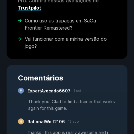
Pro. Confira nossas avaliações no
Trustpilot
.
Como uso as trapaças em SaGa
Frontier Remastered?
Vai funcionar com a minha versão do
jogo?
Comentários
ExpertAvocado6607
1 set
Thank you! Glad to find a trainer that works
again for this game.
RationalWolf2106
15 ago
thanks , this app is really awesome and i