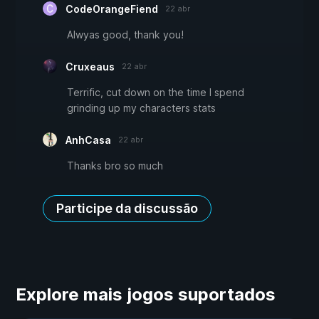
CodeOrangeFiend
22 abr
Alwyas good, thank you!
Cruxeaus
22 abr
Terrific, cut down on the time I spend
grinding up my characters stats
AnhCasa
22 abr
Thanks bro so much
Participe da discussão
Explore mais jogos suportados