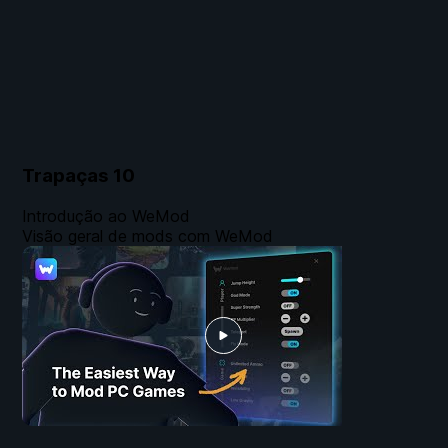
Trapaças
10
Introdução ao WeMod
Visão geral de mods com WeMod