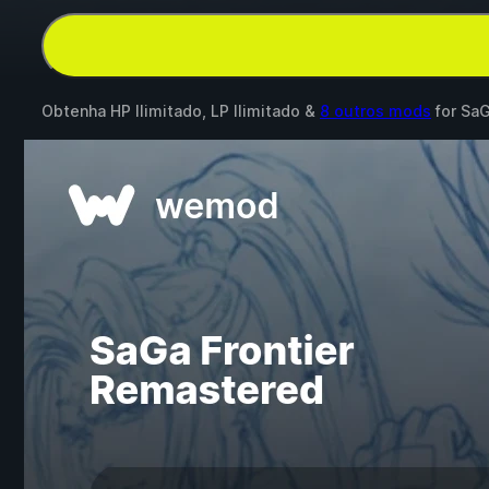
Obtenha HP Ilimitado, LP Ilimitado &
8 outros mods
for
SaG