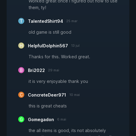
Worked great once I figured out how to use
them, ty!
TalentedShirt94
25 mar
old game is still good
HelpfulDolphin567
13 jul
Thanks for this. Worked great.
Bri2022
29 mai
it is very enjoyable thank you
ConcreteDeer971
10 mai
this is great cheats
Gomegadon
6 mai
the all items is good, its not absolutely