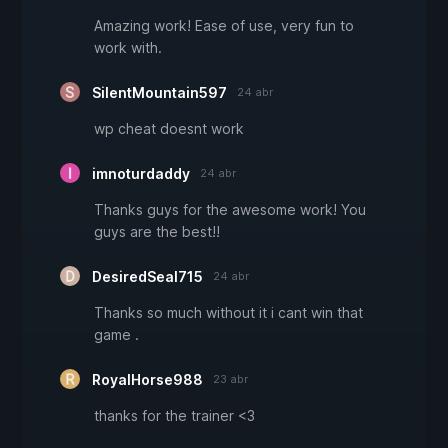
Amazing work! Ease of use, very fun to
work with.
SilentMountain597
24 abr
wp cheat doesnt work
imnoturdaddy
24 abr
Thanks guys for the awesome work! You
guys are the best!!
DesiredSeal715
24 abr
Thanks so much without it i cant win that
game .
RoyalHorse988
23 abr
thanks for the trainer <3