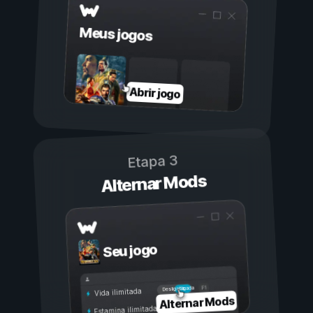
Meus jogos
Abrir jogo
Etapa 3
Alternar Mods
Seu jogo
Ligada
Desligada
Vida ilimitada
Alternar Mods
Estamina ilimitada