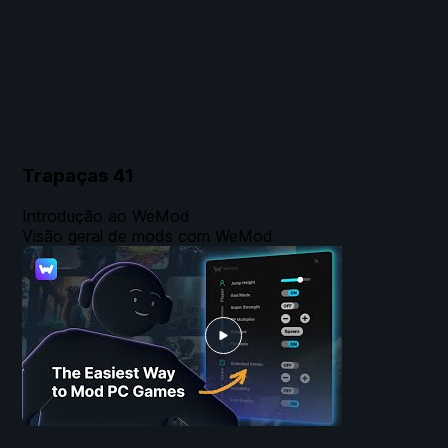
Trapaças
41
Introdução ao WeMod
Visão geral de mods com WeMod