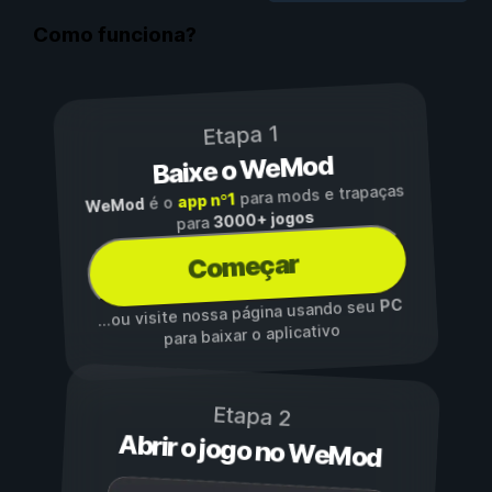
Como funciona?
Etapa 1
Baixe o WeMod
para mods e trapaças
app nº1
é o
WeMod
3000+ jogos
para
Começar
PC
...ou visite nossa página usando seu
para baixar o aplicativo
Etapa 2
Abrir o jogo no WeMod