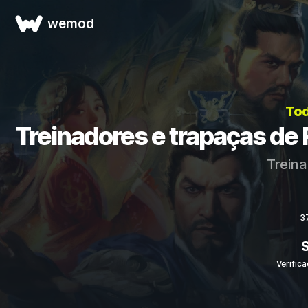
wemod
Tod
Treinadores e trapaças 
Treina
3
Verific