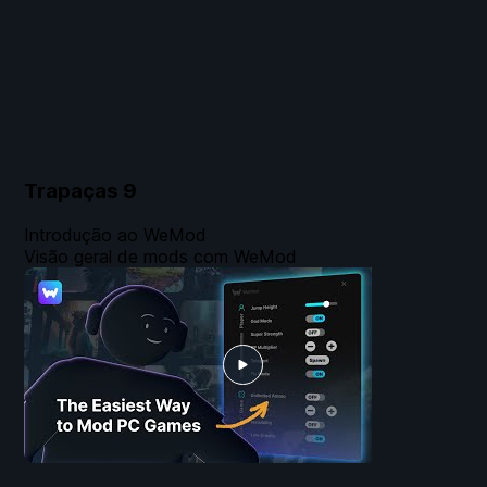
Trapaças
9
Introdução ao WeMod
Visão geral de mods com WeMod