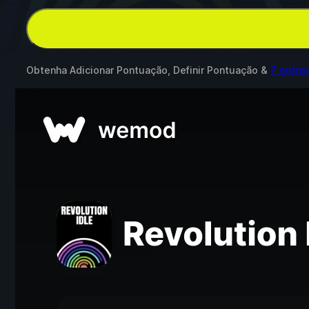
Obtenha Adicionar Pontuação, Definir Pontuação &
7 outro