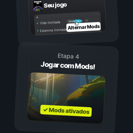
Seu jogo
Ligada
Desligada
Vida ilimitada
Alternar Mods
Estamina ilimitada
Etapa 4
Jogar com Mods!
✓ Mods ativados