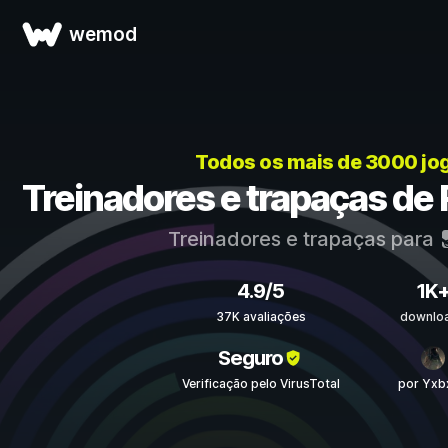
wemod
Todos os mais de 3000 jo
Treinadores e trapaças de 
Treinadores e trapaças para
4.9/5
1K
37K avaliações
downlo
Seguro
Verificação pelo VirusTotal
por Yxb