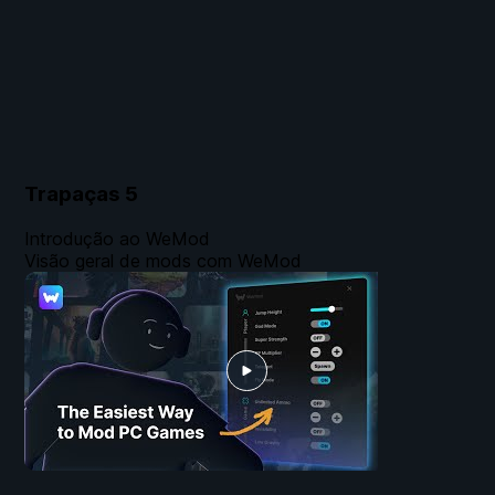
Trapaças
5
Introdução ao WeMod
Visão geral de mods com WeMod