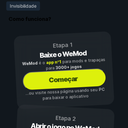
Invisibilidade
Como funciona?
Etapa 1
Baixe o WeMod
para mods e trapaças
app nº1
é o
WeMod
3000+ jogos
para
Começar
PC
...ou visite nossa página usando seu
para baixar o aplicativo
Etapa 2
Abrir o jogo no WeMod