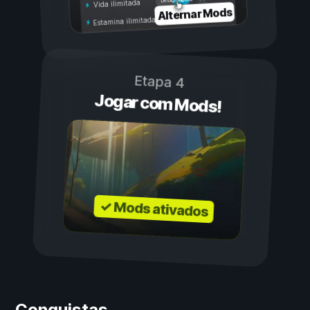
Desligada
Vida ilimitada
Alternar Mods
Estamina ilimitada
Etapa 4
Jogar com Mods!
✓ Mods ativados
Conquistas