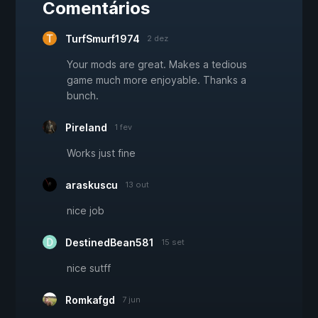
Comentários
TurfSmurf1974
2 dez
Your mods are great. Makes a tedious
game much more enjoyable. Thanks a
bunch.
Pireland
1 fev
Works just fine
araskuscu
13 out
nice job
DestinedBean581
15 set
nice sutff
Romkafgd
7 jun