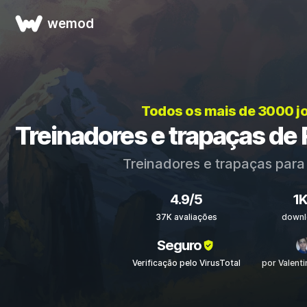
wemod
Todos os mais de 3000 j
Treinadores e trapaças de 
Treinadores e trapaças par
4.9/5
1
37K avaliações
downl
Seguro
Verificação pelo VirusTotal
por Valent