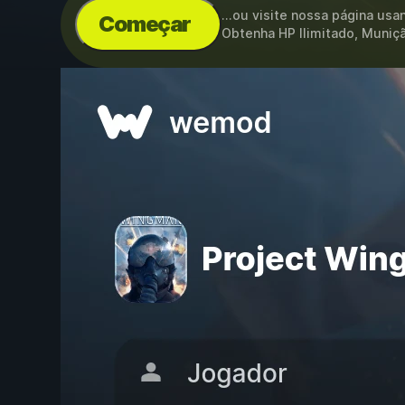
...ou visite nossa página us
Começar
Obtenha HP Ilimitado, Muniçã