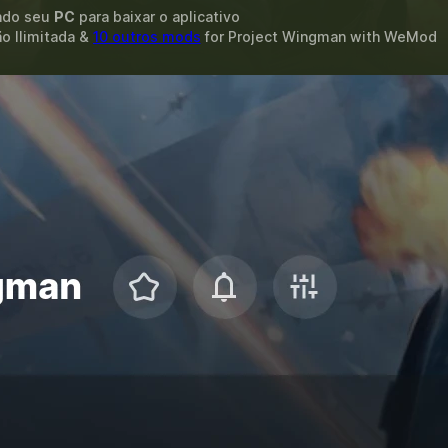
ando seu
PC
para baixar o aplicativo
o Ilimitada &
10 outros mods
for
Project Wingman
with
WeMod