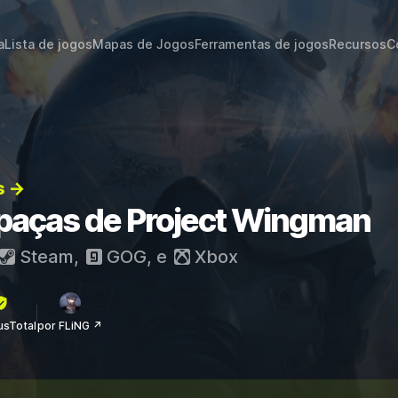
a
Lista de jogos
Mapas de Jogos
Ferramentas de jogos
Recursos
C
s →
apaças de Project Wingman
Steam
,
GOG
, e
Xbox
rusTotal
por FLiNG ↗