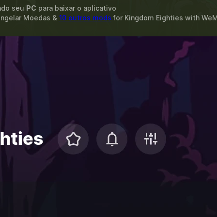
ando seu
PC
para baixar o aplicativo
Congelar Moedas &
10 outros mods
for
Kingdom Eighties
with
WeM