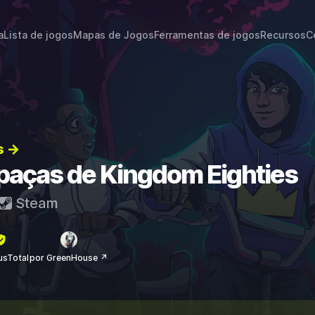
a
Lista de jogos
Mapas de Jogos
Ferramentas de jogos
Recursos
C
s →
apaças de Kingdom Eighties
Steam
rusTotal
por GreenHouse ↗