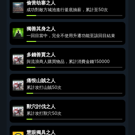
偷营劫寨之人
成功對敵方城池進行釜底抽薪，累計至50次
獨善其身之人
一回目當中，完全不使用升遷功能至該回目結束
多錢善賈之人
與流浪商人購買物品，累計消費金錢150000
痛恨山賊之人
累計攻打山賊50次
獸穴討伐之人
累計攻打獸穴50次
慧眼獨具之人