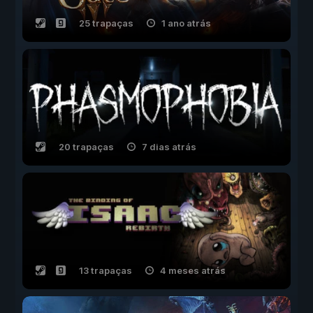
25 trapaças
1 ano atrás
20 trapaças
7 dias atrás
13 trapaças
4 meses atrás