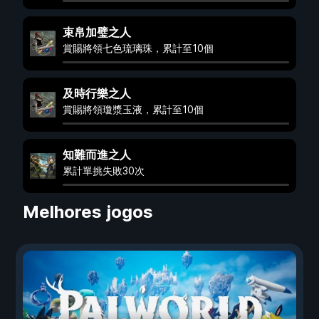
束帛加璧之人
賞賜將領七色琉璃珠，累計至10個
及時行樂之人
賞賜將領瓊漿玉液，累計至10個
知難而進之人
累計單挑失敗30次
Melhores jogos