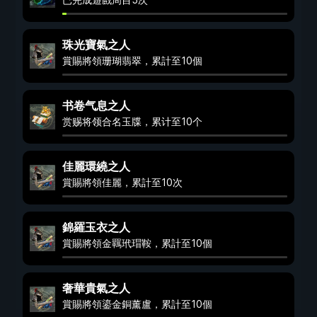
珠光寶氣之人
賞賜將領珊瑚翡翠，累計至10個
书卷气息之人
赏赐将领合名玉牒，累计至10个
佳麗環繞之人
賞賜將領佳麗，累計至10次
錦羅玉衣之人
賞賜將領金羈玳瑁鞍，累計至10個
奢華貴氣之人
賞賜將領鎏金銅薰盧，累計至10個