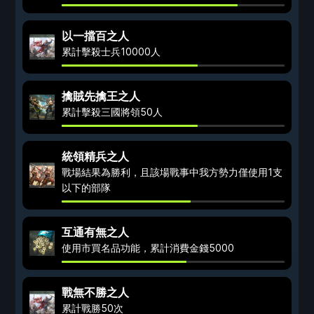
以一擋百之人
累計擊殺士兵10000人
擒賊先擒王之人
累計擊殺三國將領50人
統領精兵之人
戰場結果為勝利，且該場戰事中我方勢力僅使用1支
以下的部隊
互通有無之人
使用市買名品功能，累計消費金錢5000
戰無不勝之人
累計戰勝50次