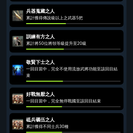
兵器蒐藏之人
累計獲得傳說級以上之武器5把
訓練有方之人
累計將50位將領等級提升至20級
敬賢下士之人
一回目當中，完全不使用流放武將功能至該回目結
束
好戰無厭之人
一回目當中，完全無停戰國至該回目結束
砥兵礪伍之人
累計獲得不同士兵30種