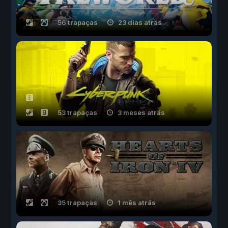
56 trapaças
23 dias atrás
53 trapaças
3 meses atrás
35 trapaças
1 mês atrás