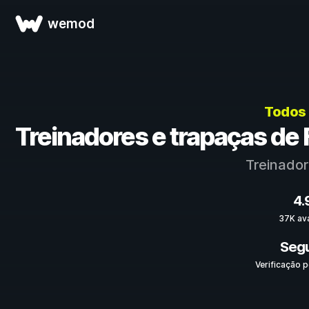
wemod
Todos 
Treinadores e trapaças de F
Treinador
4.
37K av
Seg
Verificação p