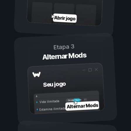
Abrir jogo
Etapa 3
Alternar Mods
Seu jogo
Ligada
Desligada
Vida ilimitada
Alternar Mods
Estamina ilimitada