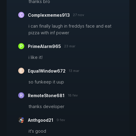
thanks bro
Complexmemes913
27 nov
i can finally laugh in freddys face and eat
pizza with inf power
PrimeAlarm965
23 mar
i like it!
EqualWindow672
13 mar
so funkeep it uup
RemoteStone681
18 fev
thanks developer
Anthgood21
9 fev
it's good