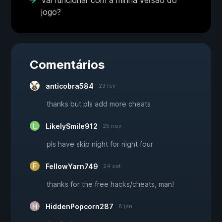
Vai funcionar com a minha versão do
jogo?
Comentários
anticobra584
23 fev
thanks but pls add more cheats
LikelySmile912
25 nov
pls have skip night for night four
FellowYarn749
24 set
thanks for the free hacks/cheats, man!
HiddenPopcorn287
8 jan