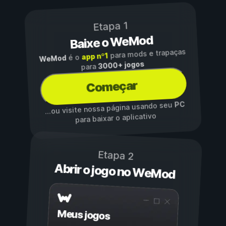
Etapa 1
Baixe o WeMod
para mods e trapaças
app nº1
é o
WeMod
3000+ jogos
para
Começar
PC
...ou visite nossa página usando seu
para baixar o aplicativo
Etapa 2
Abrir o jogo no WeMod
Meus jogos