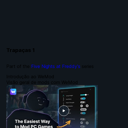
Trapaças
1
Part of the
Five Nights at Freddy's
series
Introdução ao WeMod
Visão geral de mods com WeMod