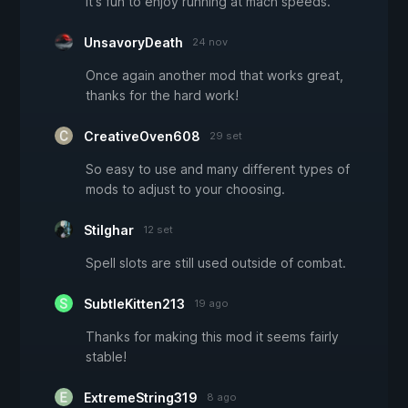
it's fun to enjoy running at mach speeds.
UnsavoryDeath
24 nov
Once again another mod that works great,
thanks for the hard work!
CreativeOven608
29 set
So easy to use and many different types of
mods to adjust to your choosing.
Stilghar
12 set
Spell slots are still used outside of combat.
SubtleKitten213
19 ago
Thanks for making this mod it seems fairly
stable!
ExtremeString319
8 ago