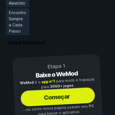
Aleatório
Encontro
Sempre
a Cada
Passo
Como funciona?
Etapa 1
Baixe o WeMod
para mods e trapaças
app nº1
é o
WeMod
3000+ jogos
para
Começar
PC
...ou visite nossa página usando seu
para baixar o aplicativo