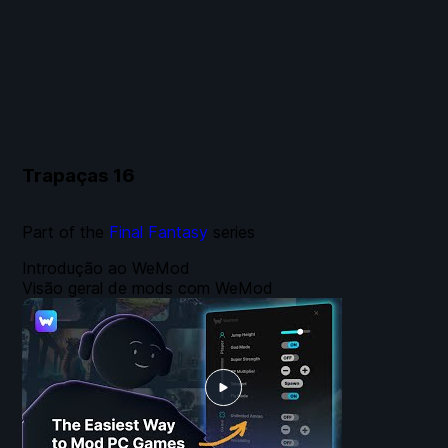
Trapaças
16
Part of the
Final Fantasy
series
Introdução ao WeMod
Visão geral de mods com WeMod