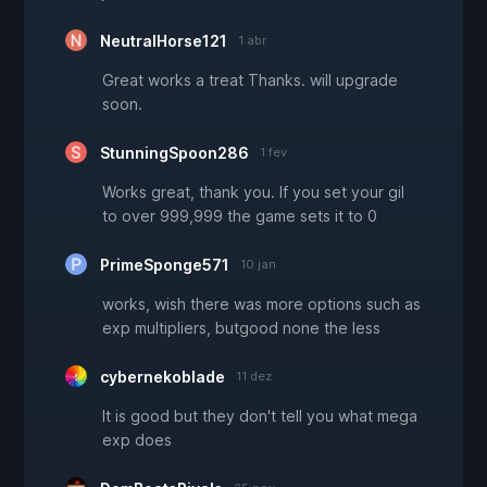
NeutralHorse121
1 abr
Great works a treat Thanks. will upgrade
soon.
StunningSpoon286
1 fev
Works great, thank you. If you set your gil
to over 999,999 the game sets it to 0
PrimeSponge571
10 jan
works, wish there was more options such as
exp multipliers, butgood none the less
cybernekoblade
11 dez
It is good but they don't tell you what mega
exp does