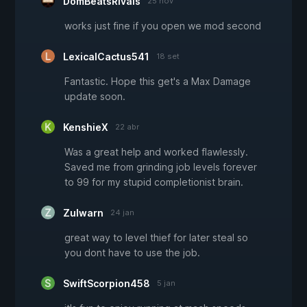
DomBeatsRivals
25 nov
works just fine if you open we mod second
LexicalCactus541
18 set
Fantastic. Hope this get's a Max Damage
update soon.
KenshieX
22 abr
Was a great help and worked flawlessly.
Saved me from grinding job levels forever
to 99 for my stupid completionist brain.
Zulwarn
24 jan
great way to level thief for later steal so
you dont have to use the job.
SwiftScorpion458
5 jan