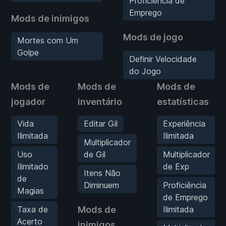
Proficiência de
Emprego
Mods de inimigos
Mods de jogo
Mortes com Um
Golpe
Definir Velocidade
do Jogo
Mods de
Mods de
Mods de
jogador
inventário
estatísticas
Vida
Editar Gil
Experiência
Ilimitada
Ilimitada
Multiplicador
Uso
de Gil
Multiplicador
Ilimitado
de Exp
Itens Não
de
Diminuem
Proficiência
Magias
de Emprego
Taxa de
Mods de
Ilimitada
Acerto
inimigos