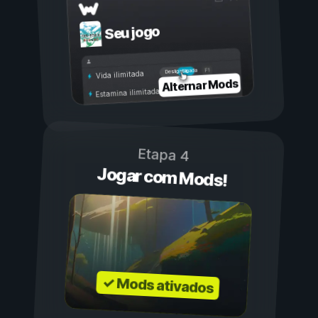
Seu jogo
Ligada
Desligada
Vida ilimitada
Alternar Mods
Estamina ilimitada
Etapa 4
Jogar com Mods!
✓ Mods ativados