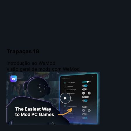
Trapaças
18
Introdução ao WeMod
Visão geral de mods com WeMod