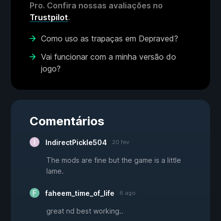
Pro. Confira nossas avaliações no
Trustpilot
.
Como uso as trapaças em Depraved?
Vai funcionar com a minha versão do
jogo?
Comentários
IndirectPickle504
20 fev
The mods are fine but the game is a little
lame.
faheem_time_of_life
6 ago
great nd best working..