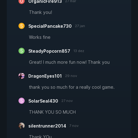
OrganicFire913
27 mar
Thank you!
SpecialPancake730
27 jan
Works fine
SteadyPopcorn857
13 dez
Great! I much more fun now! Thank you
DragonEyes101
29 nov
thank you so much for a really cool game.
SolarSeal430
27 nov
THANK YOU SO MUCH
silentrunner2014
7 nov
Thank YOu