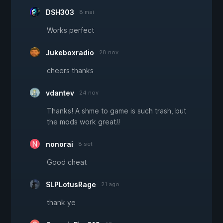
DSH303
8 mai
Works perfect
Jukeboxradio
28 nov
cheers thanks
vdantev
24 nov
Thanks! A shme to game is such trash, but
the mods work great!!
nonorai
8 set
Good cheat
SLPLotusRage
21 ago
thank ye