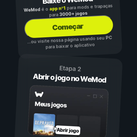
Baixe o WeMod
para mods e trapaças
app nº1
é o
WeMod
3000+ jogos
para
Começar
PC
...ou visite nossa página usando seu
para baixar o aplicativo
Etapa 2
Abrir o jogo no WeMod
Meus jogos
Abrir jogo