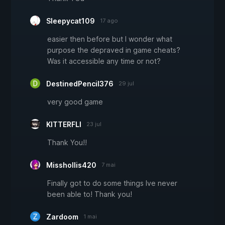
Sleepycat109
17 ago
easier then before but I wonder what
purpose the depraved in game cheats?
Was it accessible any time or not?
DestinedPencil376
29 jul
very good game
KITTERFLI
23 jul
Thank You!!
Misshollis420
7 mai
Finally got to do some things Ive never
been able to! Thank you!
Zardoom
1 mai