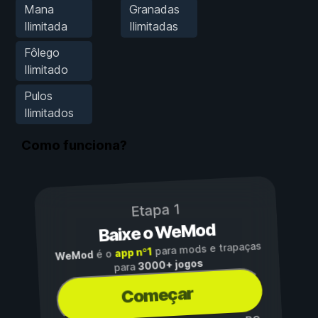
Mana
Granadas
Ilimitada
Ilimitadas
Fôlego
Ilimitado
Pulos
Ilimitados
Como funciona?
Etapa 1
Baixe o WeMod
para mods e trapaças
app nº1
é o
WeMod
3000+ jogos
para
Começar