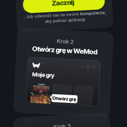
Zacznij
,
komputerze
...lub odwiedź nas na swoim
aby pobrać aplikację
Krok 2
Otwórz grę w WeMod
Moje gry
Otwórz grę
Krok 3