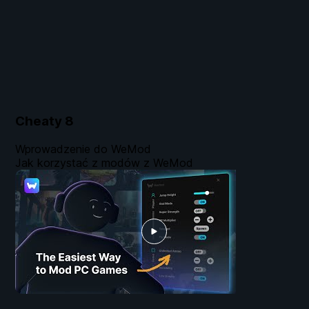
Cheaty
8
Wprowadzenie do WeMod
Jak korzystać z modów z WeMod