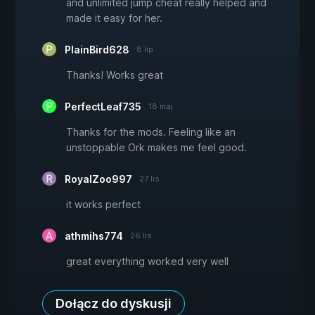
and unlimited jump cheat really helped and
made it easy for her.
PlainBird628
8 lip
Thanks! Works great
PerfectLeaf735
18 maj
Thanks for the mods. Feeling like an
unstoppable Ork makes me feel good.
RoyalZoo997
27 lis
it works perfect
athmihs774
26 lis
great everything worked very well
Dołącz do dyskusji