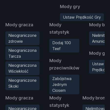
Mody gry
Ustaw Prędkość Gry
Mody gracza
Mody
Mody bro
statystyk
Nieograniczone
Nielimito
zdrowie
Amunicja
Dodaj 100
Teef
Nieograniczona
Mody gry
Tarcza
Mody
Ustaw
Nieograniczona
przeciwników
Prędkość
Wściekłość
Zabójstwa
Nieograniczone
Jednym
Skoki
Ciosem
Mody gracza
Mody
Mody broni
statystyk
Nieograniczone
Nielimitowan