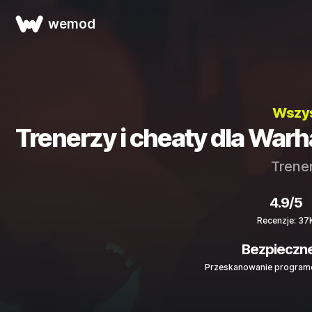
wemod
Wszys
Trenerzy i cheaty dla War
Trener
4.9/5
Recenzje: 37
Bezpieczn
Przeskanowanie programe