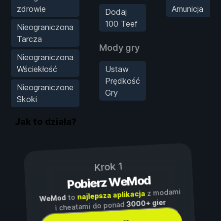
zdrowie
Amunicja
Dodaj
100 Teef
Nieograniczona
Tarcza
Mody gry
Nieograniczona
Wściekłość
Ustaw
Prędkość
Nieograniczone
Gry
Skoki
Jak to działa?
Krok 1
Pobierz WeMod
z modami
najlepsza aplikacja
to
WeMod
3000+ gier
i cheatami do ponad