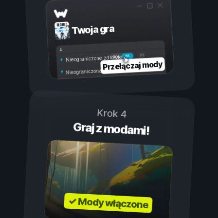
Twoja gra
Wł.
Wył.
Nieograniczone zdrowie
Przełączaj mody
Nieograniczona wytrzymałość
Krok 4
Graj z modami!
✓ Mody włączone