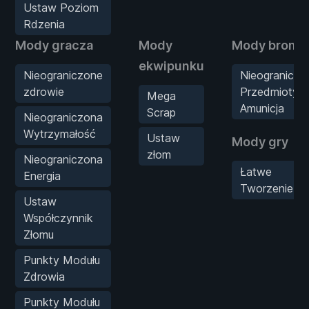
Ustaw Poziom
Rdzenia
Mody gracza
Mody
Mody broni
ekwipunku
Nieograniczone
Nieograniczo
zdrowie
Przedmioty -
Mega
Amunicja
Scrap
Nieograniczona
Wytrzymałość
Ustaw
Mody gry
złom
Nieograniczona
Łatwe
Energia
Tworzenie
Ustaw
Współczynnik
Złomu
Punkty Modułu
Zdrowia
Punkty Modułu