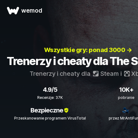
wemod
Wszystkie gry: ponad 3000 →
Trenerzy i cheaty dla The 
Trenerzy i cheaty dla
Steam
i
Xb
4.9/5
10K+
Recenzje: 37K
pobranie
Bezpieczne
Przeskanowanie programem VirusTotal
przez MrAntiFu