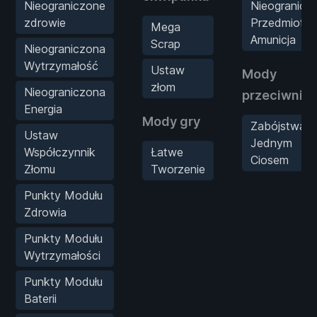
Nieograniczone
Nieogranicz
zdrowie
Przedmioty 
Mega
Amunicja
Scrap
Nieograniczona
Wytrzymałość
Ustaw
Mody
złom
Nieograniczona
przeciwnik
Energia
Mody gry
Zabójstwa
Ustaw
Jednym
Współczynnik
Łatwe
Ciosem
Złomu
Tworzenie
Punkty Modułu
Zdrowia
Punkty Modułu
Wytrzymałości
Punkty Modułu
Baterii