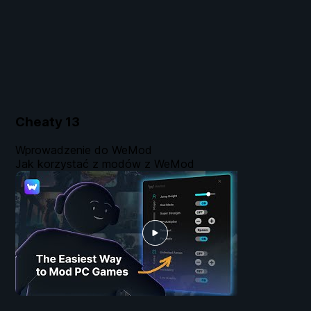
Cheaty
13
Wprowadzenie do WeMod
Jak korzystać z modów z WeMod