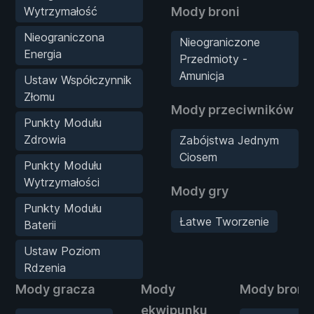
Wytrzymałość
Mody broni
Nieograniczona
Nieograniczone
Energia
Przedmioty -
Amunicja
Ustaw Współczynnik
Złomu
Mody przeciwników
Punkty Modułu
Zdrowia
Zabójstwa Jednym
Ciosem
Punkty Modułu
Wytrzymałości
Mody gry
Punkty Modułu
Łatwe Tworzenie
Baterii
Ustaw Poziom
Rdzenia
Mody gracza
Mody
Mody broni
ekwipunku