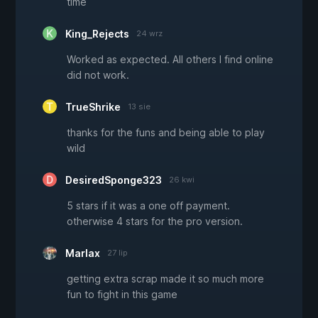
time
King_Rejects
24 wrz
Worked as expected. All others I find online
did not work.
TrueShrike
13 sie
thanks for the funs and being able to play
wild
DesiredSponge323
26 kwi
5 stars if it was a one off payment.
otherwise 4 stars for the pro version.
Marlax
27 lip
getting extra scrap made it so much more
fun to fight in this game