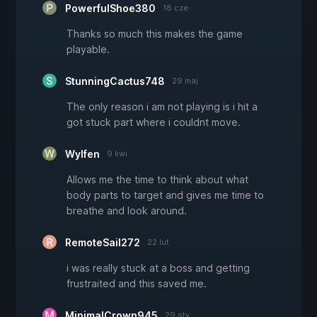
PowerfulShoe380
18 cze
Thanks so much this makes the game
playable.
StunningCactus748
29 maj
The only reason i am not playing is i hit a
got stuck part where i couldnt move.
Wylfen
9 kwi
Allows me the time to think about what
body parts to target and gives me time to
breathe and look around.
RemoteSail272
22 lut
i was really stuck at a boss and getting
frustraited and this saved me.
MinimalCrown945
29 sty