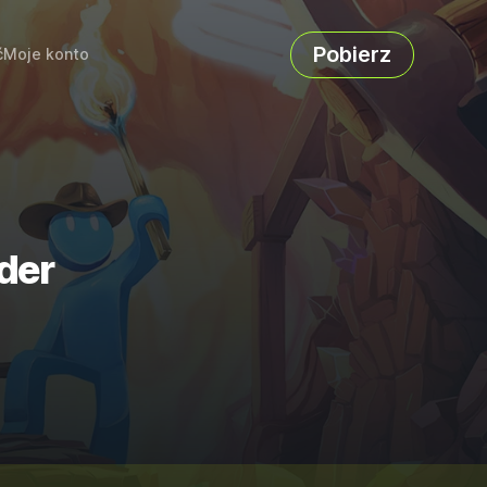
Pobierz
ć
Moje konto
nder