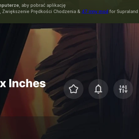
puterze
, aby pobrać aplikację
, Zwiększenie Prędkości Chodzenia &
47 inny mod
for
Supraland 