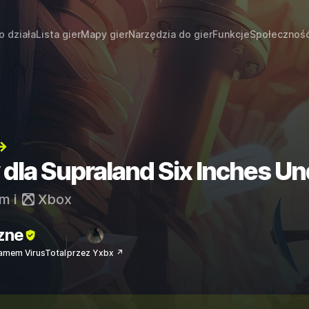
o działa
Lista gier
Mapy gier
Narzędzia do gier
Funkcje
Społecznoś
→
 dla Supraland Six Inches U
am
i
Xbox
zne
amem VirusTotal
przez Yxbx ↗