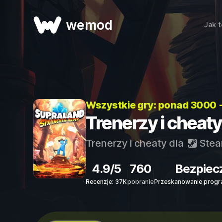
wemod
Jak t
Wszystkie gry: ponad 3000 
Trenerzy i cheaty
Trenerzy i cheaty dla
Ste
4.9/5
760
Bezpiec
Recenzje: 37K
pobranie
Przeskanowanie progr