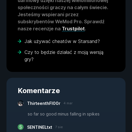
darmowy dzięki naszej wielomilionowej
społeczności graczy na całym świecie.
Jesteśmy wspierani przez
subskrybentów WeMod Pro. Sprawdź
nasze recenzje na
Trustpilot
.
Jak używać cheatów w Starsand?
Czy to będzie działać z moją wersją
gry?
Komentarze
ThirteenthFl00r
4 mar
so far so good minus falling in spikes
SENTINELtxt
7 sie