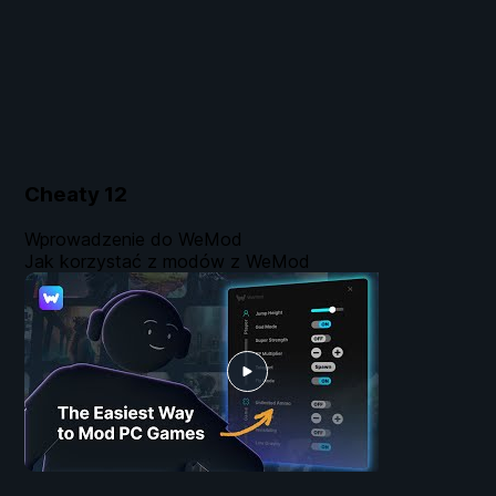
Cheaty
12
Wprowadzenie do WeMod
Jak korzystać z modów z WeMod