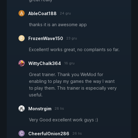
AbleCoat188
24 gru
thanks it is an awesome app
FrozenWave150
23 gru
Excellent! works great, no complaints so far.
WittyChalk364
16 gru
Great trainer. Thank you WeMod for
enabling to play my games the way I want
to play them. This trainer is especially very
useful.
Monstrgim
28 lis
Very Good excellent work guys :)
CheerfulOnion286
26 lis