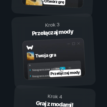
Otwórz grę
Krok 3
Przełączaj mody
Twoja gra
Wł.
Wył.
Nieograniczone zdrowie
Przełączaj mody
Nieograniczona wytrzymałość
Krok 4
Graj z modami!