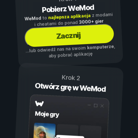
Pobierz WeMod
z modami
najlepsza aplikacja
to
WeMod
3000+ gier
i cheatami do ponad
Zacznij
,
komputerze
...lub odwiedź nas na swoim
aby pobrać aplikację
Krok 2
Otwórz grę w WeMod
Moje gry