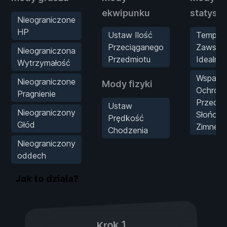
ekwipunku
statysty
Nieograniczone
HP
Ustaw Ilość
Tempera
Przeciąganego
Zawsze
Nieograniczona
Przedmiotu
Idealna
Wytrzymałość
Wspania
Nieograniczone
Mody fizyki
Ochron
Pragnienie
Przed
Ustaw
Nieograniczony
Słońcem
Prędkość
Głód
Zimnem
Chodzenia
Nieograniczony
oddech
Jak to działa?
Krok 1