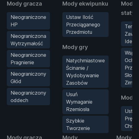
Mody gracza
Mody ekwipunku
Mody
statys
Nieograniczone
Ustaw Ilość
HP
Przeciąganego
Tempe
Przedmiotu
Zaws
Nieograniczona
Ideal
Wytrzymałość
Mody gry
Wspan
Nieograniczone
Ochro
Natychmiastowe
Pragnienie
Przed
Ścinanie /
Nieograniczony
Słońc
Wydobywanie
Głód
Zimn
Zasobów
Nieograniczony
Usuń
Mody f
oddech
Wymaganie
Rzemiosła
Usta
Prędk
Szybkie
Chodz
Tworzenie
Mody gracza
Mody
Mody