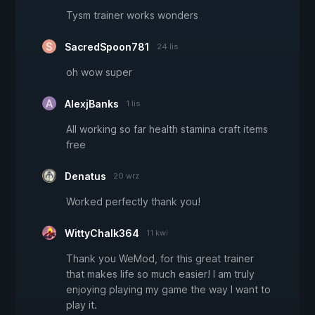
Tysm trainer works wonders
SacredSpoon781
24 lis
oh wow super
AlexjBanks
1 lis
All working so far health stamina craft items
free
Denatus
20 wrz
Worked perfectly thank you!
WittyChalk364
11 kwi
Thank you WeMod, for this great trainer
that makes life so much easier! I am truly
enjoying playing my game the way I want to
play it.