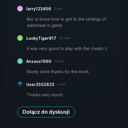
larry123456
2 kwi
like to know how to get to the settings of
webcheat in game
LuckyTiger917
26 mar
it was very good to play with the cheats :)
Anzacs1960
11 mar
Nicely done thanks for the mods
User2502823
4 mar
Thanks very much!
Dołącz do dyskusji