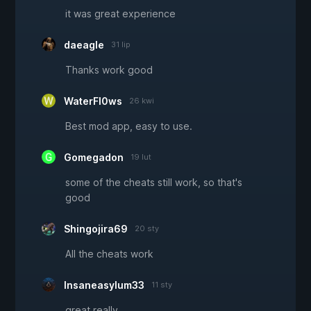
it was great experience
daeagle
31 lip
Thanks work good
WaterFl0ws
26 kwi
Best mod app, easy to use.
Gomegadon
19 lut
some of the cheats still work, so that's
good
Shingojira69
20 sty
All the cheats work
Insaneasylum33
11 sty
great really