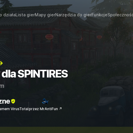
o działa
Lista gier
Mapy gier
Narzędzia do gier
Funkcje
Społecznoś
→
y dla SPINTIRES
am
zne
amem VirusTotal
przez MrAntiFun ↗