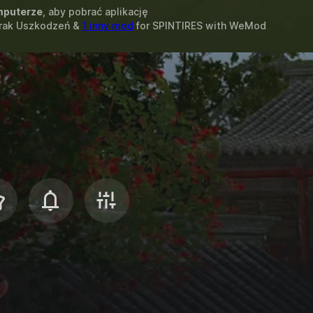
puterze
, aby pobrać aplikację
Brak Uszkodzeń &
1 inny mod
for
SPINTIRES
with
WeMod