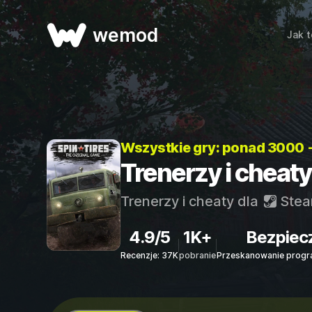
wemod
Jak t
Wszystkie gry: ponad 3000 
Trenerzy i cheat
Trenerzy i cheaty dla
Ste
4.9/5
1K+
Bezpiec
Recenzje: 37K
pobranie
Przeskanowanie progr