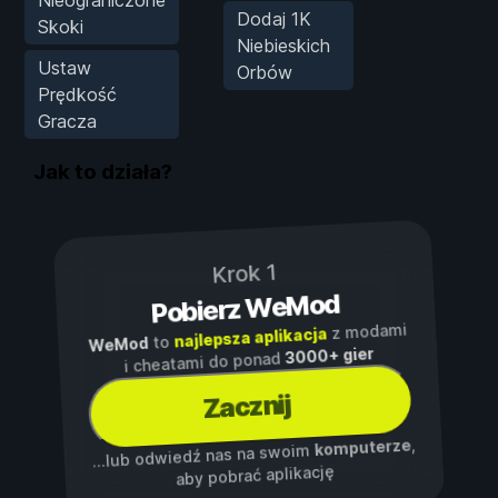
Dodaj 1K
Skoki
Niebieskich
Ustaw
Orbów
Prędkość
Gracza
Jak to działa?
Krok 1
Pobierz WeMod
z modami
najlepsza aplikacja
to
WeMod
3000+ gier
i cheatami do ponad
Zacznij
,
komputerze
...lub odwiedź nas na swoim
aby pobrać aplikację