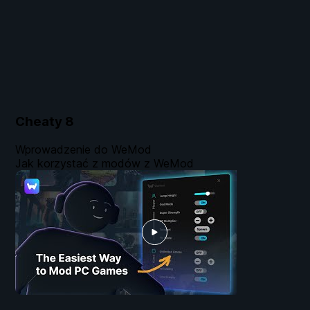
Cheaty
8
Wprowadzenie do WeMod
Jak korzystać z modów z WeMod