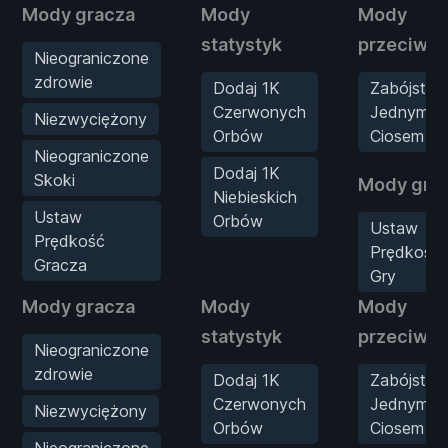
Mody gracza
Mody
Mody
statystyk
przeciwn
Nieograniczone
zdrowie
Dodaj 1K
Zabójstwa
Czerwonych
Jednym
Niezwyciężony
Orbów
Ciosem
Nieograniczone
Dodaj 1K
Skoki
Mody gry
Niebieskich
Ustaw
Orbów
Ustaw
Prędkość
Prędkość
Gracza
Gry
Mody gracza
Mody
Mody
statystyk
przeciwn
Nieograniczone
zdrowie
Dodaj 1K
Zabójstwa
Czerwonych
Jednym
Niezwyciężony
Orbów
Ciosem
Nieograniczone