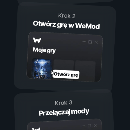
Krok 2
Otwórz grę w WeMod
Moje gry
Otwórz grę
Krok 3
Przełączaj mody