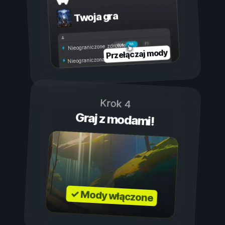
Twoja gra
Wł.
Wył.
Nieograniczone zdrowie
Przełączaj mody
Nieograniczona wytrzymałość
Krok 4
Graj z modami!
✓ Mody włączone