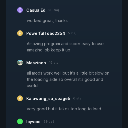
CasualEd
20 maj
worked great, thanks
PowerfulToad2254
5 maj
Amazing program and super easy to use-
amazing job keep it up
Maszinen
19 sty
all mods work well but it's a little bit slow on
the loading side so overall it's good and
useful
Kalawang_sa_spageti
6 sty
very good but it takes too long to load
Icyvoid
29 paź