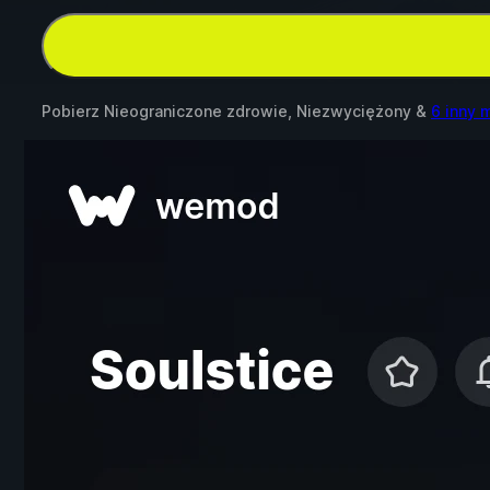
Pobierz Nieograniczone zdrowie, Niezwyciężony &
6 inny 