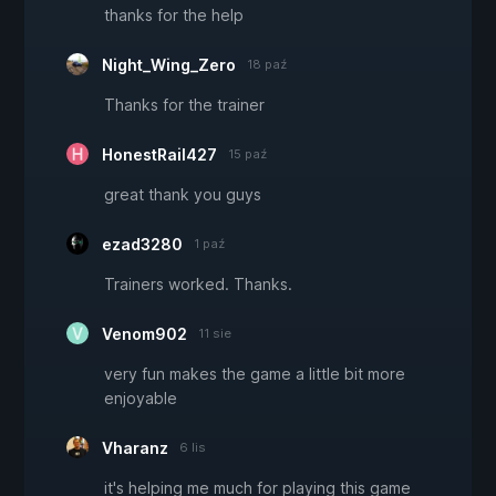
thanks for the help
Night_Wing_Zero
18 paź
Thanks for the trainer
HonestRail427
15 paź
great thank you guys
ezad3280
1 paź
Trainers worked. Thanks.
Venom902
11 sie
very fun makes the game a little bit more
enjoyable
Vharanz
6 lis
it's helping me much for playing this game