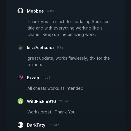
Moobee
6 lis
Thank you so much for updating Soulstice
title and with everything working like a
charm . Keep up the amazing work.
kira7setsuna
6 lis
great update, works flawlessly, thx for the
trainers
Exzap
1 paź
All cheats works as intended.
WildPickle916
29 wrz
Works great...Thank-You
DarkTaty
28 wrz