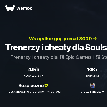
wemod
Wszystkie gry: ponad 3000 →
Trenerzy i cheaty dla Souls
Trenerzy i cheaty dla
Epic Games
i
St
4.9/5
10K+
Recenzje: 37K
pobrania
Bezpieczne
Przeskanowanie programem VirusTotal
przez Sandvix ↗