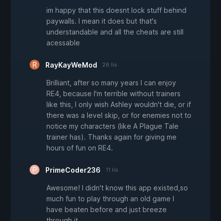
im happy that this doesnt lock stuff behind
paywalls. I mean it does but that's
understandable and all the cheats are still
acessable
RayKayWeMod
26 lis
Brilliant, after so many years I can enjoy
RE4, because I'm terrible without trainers
like this, I only wish Ashley wouldn't die, or if
there was a level skip, or for enemies not to
notice my characters (like A Plague Tale
trainer has). Thanks again for giving me
hours of fun on RE4.
PrimeCoder236
11 lis
Awesome! I didn't know this app existed,so
much fun to play through an old game I
have beaten before and just breeze
through it.