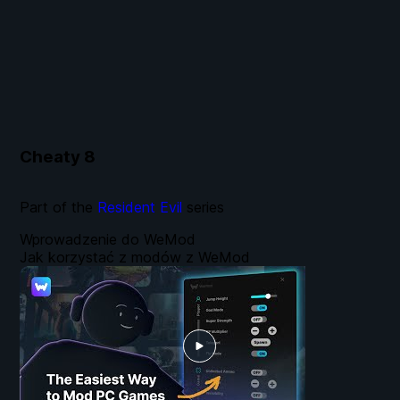
Cheaty
8
Part of the
Resident Evil
series
Wprowadzenie do WeMod
Jak korzystać z modów z WeMod