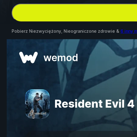
Pobierz Niezwyciężony, Nieograniczone zdrowie &
6 inny 