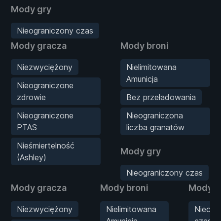
Mody gry
Nieograniczony czas
Mody gracza
Mody broni
Niezwyciężony
Nielimitowana
Amunicja
Nieograniczone
zdrowie
Bez przeładowania
Nieograniczone
Nieograniczona
PTAS
liczba granatów
Nieśmiertelność
Mody gry
(Ashley)
Nieograniczony czas
Mody gracza
Mody broni
Mody g
Niezwyciężony
Nielimitowana
Nieogr
Amunicja
czas