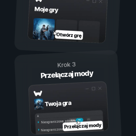
Moje gry
Otwórz grę
Krok 3
Przełączaj mody
Twoja gra
Wł.
Wył.
Nieograniczone zdrowie
Przełączaj mody
Nieograniczona wytrzymałość