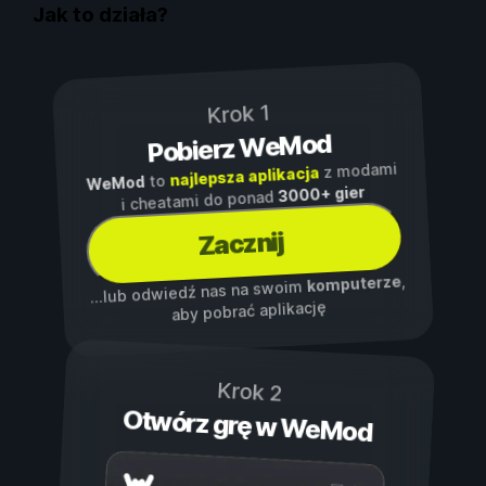
Jak to działa?
Krok 1
Pobierz WeMod
z modami
najlepsza aplikacja
to
WeMod
3000+ gier
i cheatami do ponad
Zacznij
,
komputerze
...lub odwiedź nas na swoim
aby pobrać aplikację
Krok 2
Otwórz grę w WeMod