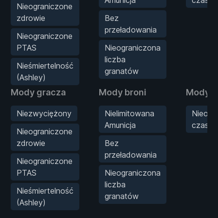
Nieograniczone
zdrowie
Bez
przeładowania
Nieograniczone
PTAS
Nieograniczona
liczba
Nieśmiertelność
granatów
(Ashley)
Mody gracza
Mody broni
Mody g
Niezwyciężony
Nielimitowana
Nieogr
Amunicja
czas
Nieograniczone
zdrowie
Bez
przeładowania
Nieograniczone
PTAS
Nieograniczona
liczba
Nieśmiertelność
granatów
(Ashley)