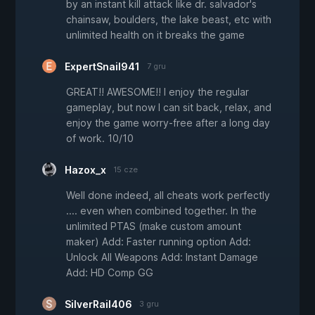
by an instant kill attack like dr. salvador's
chainsaw, boulders, the lake beast, etc with
unlimited health on it breaks the game
ExpertSnail941
7 gru
GREAT!! AWESOME!! I enjoy the regular
gameplay, but now I can sit back, relax, and
enjoy the game worry-free after a long day
of work. 10/10
Hazox_x
15 cze
Well done indeed, all cheats work perfectly
.... even when combined together. In the
unlimited PTAS (make custom amount
maker) Add: Faster running option Add:
Unlock All Weapons Add: Instant Damage
Add: HD Comp GG
SilverRail406
3 gru