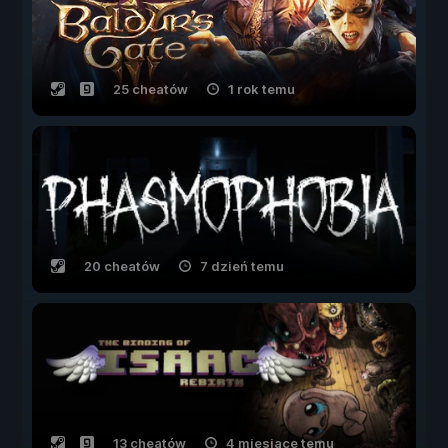
25 cheatów
1 rok temu
20 cheatów
7 dzień temu
13 cheatów
4 miesiące temu