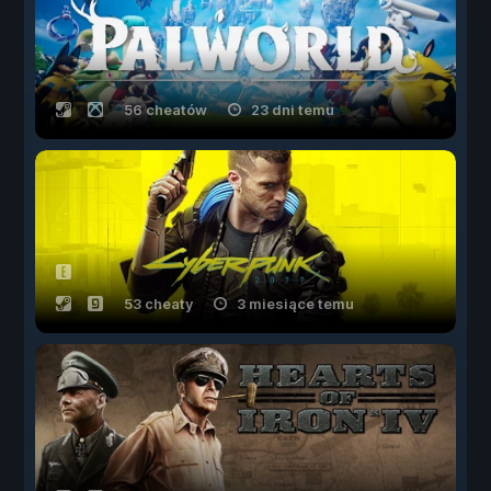
56 cheatów
23 dni temu
53 cheaty
3 miesiące temu