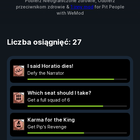
Pobierz Nieograniczone zdrowie, Odbierz
przeciwnikom zdrowie &
1 inny mod
for
Pit People
with
WeMod
Liczba osiągnięć: 27
I said Horatio dies!
Defy the Narrator
Which seat should I take?
Get a full squad of 6
Karma for the King
Get Pip's Revenge