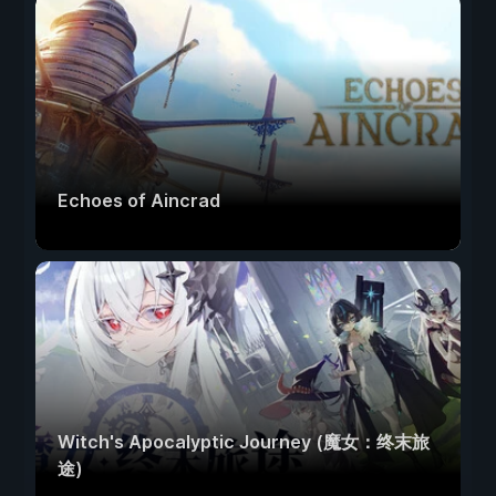
Echoes of Aincrad
Witch's Apocalyptic Journey (魔女：终末旅
途)