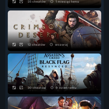
35 cheatów
1 miesiąc temu
12 cheatów
wczoraj
30 cheatów
9 dzień temu