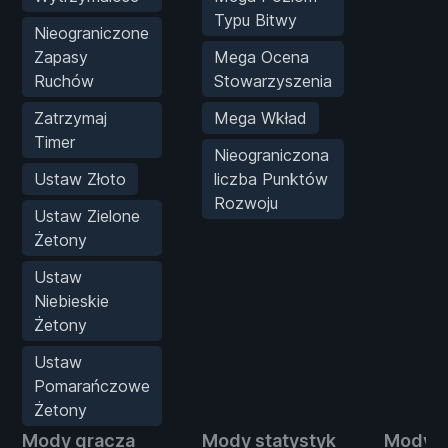
Typu Bitwy
Nieograniczone
Zapasy
Mega Ocena
Ruchów
Stowarzyszenia
Zatrzymaj
Mega Wkład
Timer
Nieograniczona
Ustaw Złoto
liczba Punktów
Rozwoju
Ustaw Zielone
Żetony
Ustaw
Niebieskie
Żetony
Ustaw
Pomarańczowe
Żetony
Mody gracza
Mody statystyk
Mody