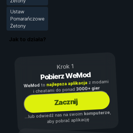
Żetony
Ustaw
Pomarańczowe
Żetony
Jak to działa?
Krok 1
Pobierz WeMod
z modami
najlepsza aplikacja
to
WeMod
3000+ gier
i cheatami do ponad
Zacznij
,
komputerze
...lub odwiedź nas na swoim
aby pobrać aplikację