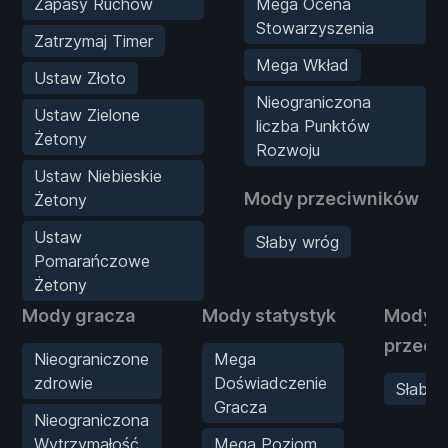
Zapasy Ruchów
Mega Ocena
Stowarzyszenia
Zatrzymaj Timer
Mega Wkład
Ustaw Złoto
Nieograniczona
Ustaw Zielone
liczba Punktów
Żetony
Rozwoju
Ustaw Niebieskie
Mody przeciwników
Żetony
Ustaw
Słaby wróg
Pomarańczowe
Żetony
Mody gracza
Mody statystyk
Mody
przeci
Nieograniczone
Mega
zdrowie
Doświadczenie
Słaby 
Gracza
Nieograniczona
Wytrzymałość
Mega Poziom