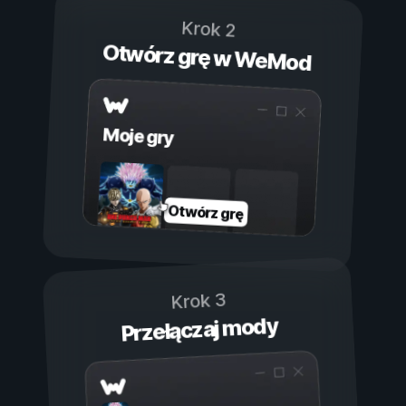
Krok 2
Otwórz grę w WeMod
Moje gry
Otwórz grę
Krok 3
Przełączaj mody