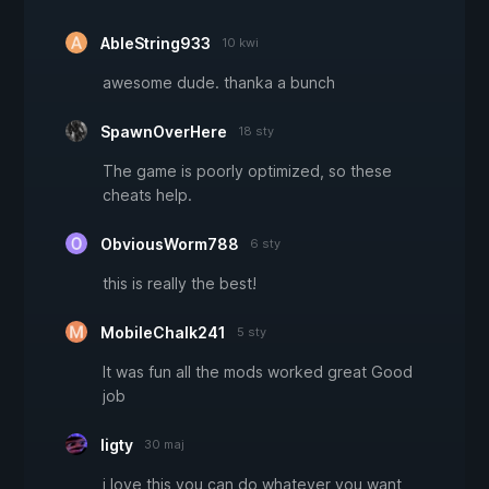
AbleString933
10 kwi
awesome dude. thanka a bunch
SpawnOverHere
18 sty
The game is poorly optimized, so these
cheats help.
ObviousWorm788
6 sty
this is really the best!
MobileChalk241
5 sty
It was fun all the mods worked great Good
job
ligty
30 maj
i love this you can do whatever you want