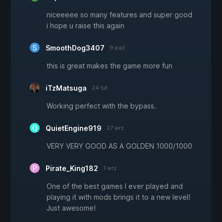
niceeeee so many features and super good
i hope u raise this again
SmoothDog3407
9 paź
this is great makes the game more fun
iTzMatsuga
24 lut
Working perfect with the bypass.
QuietEngine919
27 wrz
VERY VERY GOOD AS A GOLDEN 1000/1000
Pirate_King182
1 wrz
One of the best games I ever played and
playing it with mods brings it to a new level!
Just awesome!