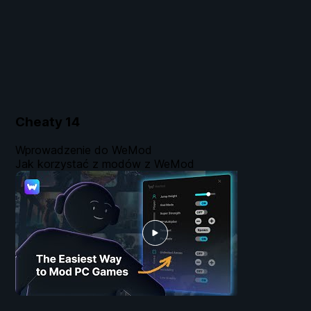
Cheaty
14
Wprowadzenie do WeMod
Jak korzystać z modów z WeMod