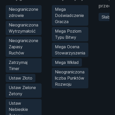
przeci
Nieograniczone
Mega
zdrowie
Doświadczenie
Słaby 
Gracza
Nieograniczona
Wytrzymałość
Mega Poziom
Typu Bitwy
Nieograniczone
Zapasy
Mega Ocena
Ruchów
Stowarzyszenia
Zatrzymaj
Mega Wkład
Timer
Nieograniczona
Ustaw Złoto
liczba Punktów
Rozwoju
Ustaw Zielone
Żetony
Ustaw
Niebieskie