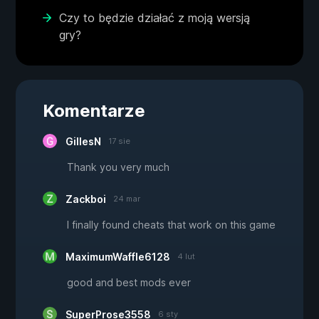
Czy to będzie działać z moją wersją
gry?
Komentarze
GillesN
17 sie
Thank you very much
Zackboi
24 mar
I finally found cheats that work on this game
MaximumWaffle6128
4 lut
good and best mods ever
SuperProse3558
6 sty