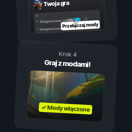
Twoja gra
Wł.
Wył.
Nieograniczone zdrowie
Przełączaj mody
Nieograniczona wytrzymałość
Krok 4
Graj z modami!
✓ Mody włączone