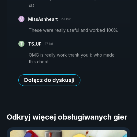
xD
MissAshheart
23 kwi
These were really useful and worked 100%.
TS_UP
17 lut
OMG is really work thank you (: who made
this cheat
Dołącz do dyskusji
Odkryj więcej obsługiwanych gier