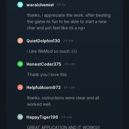
waralchemist
20 lis
thanks, i appreciate the work. after beating
the game its fun to be able to start a new
char and just feel like its a ng+
QuietDolphin130
24 sie
i Like WeMod so much :)))
HonestCoder375
30 cze
Thank you I love this
HelpfulAcorn972
26 cze
thanks. instructions were clear and all
worked well.
HappyTiger196
24 cze
GREAT APPLICATION AND IT WORKS!!