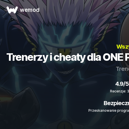
wemod
Wszy
Trenerzy i cheaty dla 
Tren
4.9/5
Recenzje: 
Bezpiecz
Przeskanowanie progra