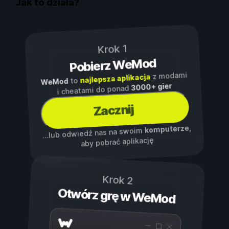
Jak to działa?
Krok 1
Pobierz WeMod
z modami
najlepsza aplikacja
to
WeMod
3000+ gier
i cheatami do ponad
Zacznij
,
komputerze
...lub odwiedź nas na swoim
aby pobrać aplikację
Krok 2
Otwórz grę w WeMod