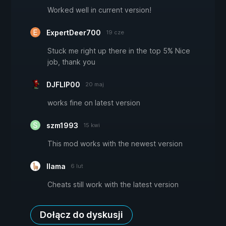
Worked well in current version!
ExpertDeer700
19 cze
Stuck me right up there in the top 5% Nice
job, thank you
DJFLIP00
20 maj
works fine on latest version
szm1993
15 kwi
This mod works with the newest version
lIama
6 lut
Cheats still work with the latest version
Dołącz do dyskusji