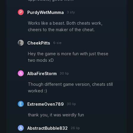
PurdyWetMumma
3 sty
Works like a beast. Both cheats work,
cheers to the maker of the cheat.
CheekPitts
6 sie
Hey the game is more fun with just these
two mods xD
AlbaFireStorm
30 lip
Though different game version, cheats still
worked :)
ExtremeOven789
30 lip
thank you, it was weirdly fun
AbstractBubble832
26 lip