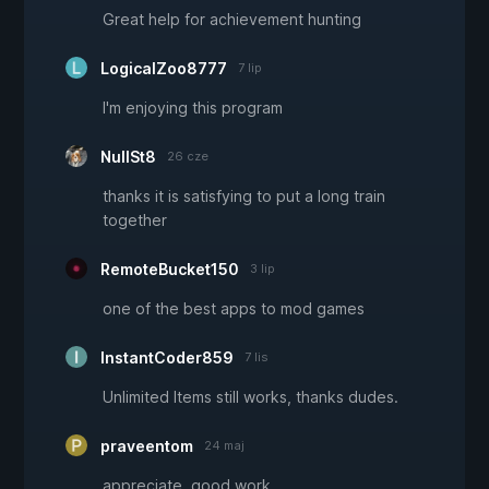
Great help for achievement hunting
LogicalZoo8777
7 lip
I'm enjoying this program
NullSt8
26 cze
thanks it is satisfying to put a long train
together
RemoteBucket150
3 lip
one of the best apps to mod games
InstantCoder859
7 lis
Unlimited Items still works, thanks dudes.
praveentom
24 maj
appreciate, good work