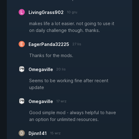
LivingGrass902
10 gru
makes life a lot easier. not going to use it
on daily challenge though. thanks.
EagerPanda32225
27 lis
Thanks for the mods.
Omegaville
20 lis
Seems to be working fine after recent
update
Omegaville
17 wrz
Good simple mod - always helpful to have
an option for unlimited resources.
Djinn141
15 wrz