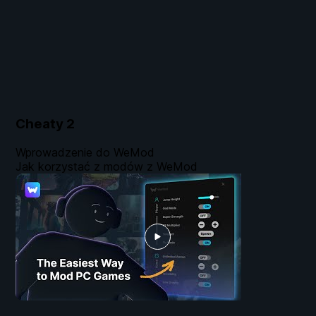
Cheaty
2
Wprowadzenie do WeMod
Jak korzystać z modów z WeMod