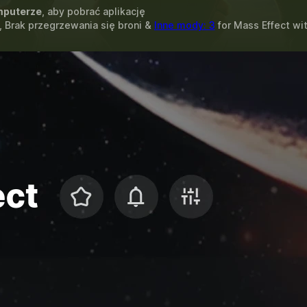
puterze
, aby pobrać aplikację
 Brak przegrzewania się broni &
Inne mody: 3
for
Mass Effect
wi