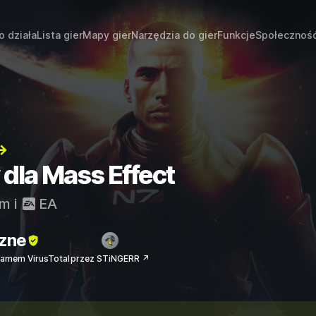
o działa
Lista gier
Mapy gier
Narzędzia do gier
Funkcje
Społecznoś
→
 dla Mass Effect
am
i
EA
zne
amem VirusTotal
przez STiNGERR ↗