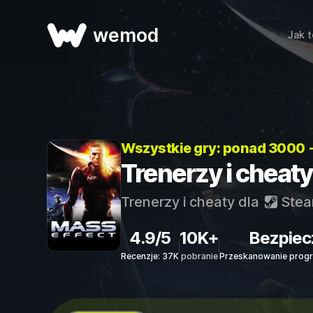
wemod
Jak t
Wszystkie gry: ponad 3000 
Trenerzy i cheaty
Trenerzy i cheaty dla
Ste
4.9/5
10K+
Bezpiec
Recenzje: 37K
pobranie
Przeskanowanie progr