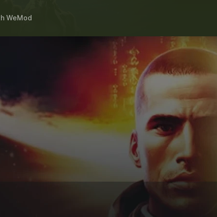
th
WeMod