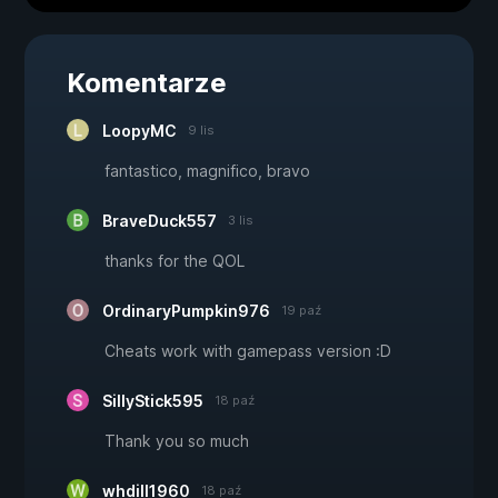
Komentarze
LoopyMC
9 lis
fantastico, magnifico, bravo
BraveDuck557
3 lis
thanks for the QOL
OrdinaryPumpkin976
19 paź
Cheats work with gamepass version :D
SillyStick595
18 paź
Thank you so much
whdill1960
18 paź