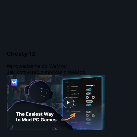
Cheaty
12
Wprowadzenie do WeMod
Jak korzystać z modów z WeMod