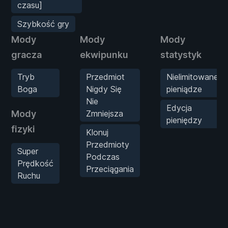
czasu]
Szybkość gry
Mody
Mody
Mody
gracza
ekwipunku
statystyk
Tryb
Przedmiot
Nielimitowane
Boga
Nigdy Się
pieniądze
Nie
Edycja
Mody
Zmniejsza
pieniędzy
fizyki
Klonuj
Przedmioty
Super
Podczas
Prędkość
Przeciągania
Ruchu