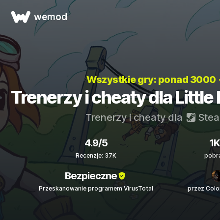
wemod
Wszystkie gry: ponad 3000
Trenerzy i cheaty dla Littl
Trenerzy i cheaty dla
Ste
4.9/5
1
Recenzje: 37K
pobr
Bezpieczne
Przeskanowanie programem VirusTotal
przez Col