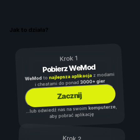
Jak to działa?
Krok 1
Pobierz WeMod
z modami
najlepsza aplikacja
to
WeMod
3000+ gier
i cheatami do ponad
Zacznij
,
komputerze
...lub odwiedź nas na swoim
aby pobrać aplikację
Krok 2