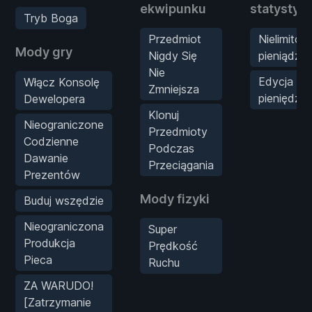
ekwipunku
statystyk
Tryb Boga
Przedmiot
Nielimito
Mody gry
Nigdy Się
pieniądze
Nie
Edycja
Włącz Konsolę
Zmniejsza
pieniędzy
Dewelopera
Klonuj
Nieograniczone
Przedmioty
Codzienne
Podczas
Dawanie
Przeciągania
Prezentów
Mody fizyki
Buduj wszędzie
Nieograniczona
Super
Produkcja
Prędkość
Pieca
Ruchu
ZA WARUDO!
[Zatrzymanie