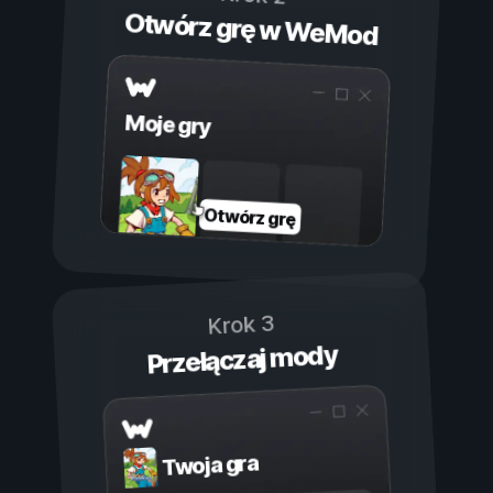
Otwórz grę w WeMod
Moje gry
Otwórz grę
Krok 3
Przełączaj mody
Twoja gra