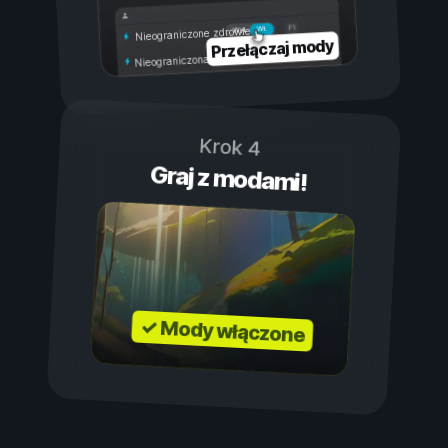
Wł.
Wył.
Nieograniczone zdrowie
Przełączaj mody
Nieograniczona wytrzymałość
Krok 4
Graj z modami!
✓ Mody włączone