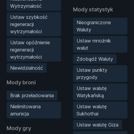
Wytrzymałość
Mody statystyk
Ustaw szybkość
Nieograniczone
regeneracji
Waluty
wytrzymałości
Ustaw mnożnik
Ustaw opóźnienie
walut
regeneracji
wytrzymałości
Zdobądź Waluty
Niewidzialność
Ustaw punkty
przygody
Mody broni
Ustaw walutę
Brak przeładowania
Watykańską
Nielimitowana
Ustaw walutę
amunicja
Sukhothai
Ustaw walutę Giza
Mody gry