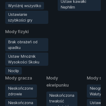
Ustaw kawałki
Wyróżnij wszystko
Nephilim
Ustawianie
szybkości gry
Mody fizyki
Brak obrażeń od
upadku
Ustaw Mnożnik
Wysokości Skoku
Noclip
Mody gracza
Mody
Mody sta
ekwipunku
Nieskończone
Nieogran
zdrowie
Waluty
Nieskończona
trwałość
Nieskończona
Ustaw m