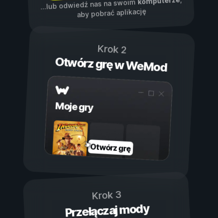
komputerze
...lub odwiedź nas na swoim
aby pobrać aplikację
Krok 2
Otwórz grę w WeMod
Moje gry
Otwórz grę
Krok 3
Przełączaj mody