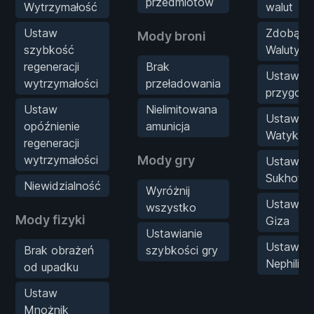
przedmiotów
Wytrzymałość
walut
Ustaw
Zdobądź
Mody broni
szybkość
Waluty
regeneracji
Brak
Ustaw pu
wytrzymałości
przeładowania
przygod
Ustaw
Nielimitowana
Ustaw wa
opóźnienie
amunicja
Watykań
regeneracji
wytrzymałości
Mody gry
Ustaw wa
Sukhotha
Niewidzialność
Wyróżnij
Ustaw wa
wszystko
Mody fizyki
Giza
Ustawianie
Ustaw ka
Brak obrażeń
szybkości gry
Nephilim
od upadku
Ustaw
Mnożnik