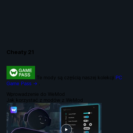
Cheaty
21
Te mody są częścią naszej kolekcji
PC
Game Pass →
.
Wprowadzenie do WeMod
Jak korzystać z modów z WeMod