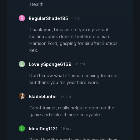
stealth
RegularShade185
3 sty
Thank you, because of you my virtual
Indiana Jones doesnt feel like old man
Harrison Ford, gasping for air after 3 steps,
kek.
LovelySponge6169
31 gru
Don't know what it'll mean coming from me,
but thank you for your hard work.
Bladeblunter
27 gru
Great trainer, really helps to open up the
game and make it more enjoyable
IdealDog1131
19 gru
Wow ! Iam like omg! i was lookinm for days