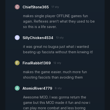
ChiefStone365
17 sty
makes single player OFFLINE games fun
again. Reflexes aren't what they used to be
so this is a life saver.
SillyChicken4534
13 sty
it was great no bugsa just what i wanted
beating up fascista without them knwing it!
FinalRabbit1369
12 sty
makes the game easier. much more fun
shooting fascists than avoiding them
AtomicRiver4779
6 sty
Awesome MOD. I was gonna return the
game but this MOD made it fun and now i
can play more combat and less boring