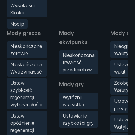
Wysokości
Skoku
Noclip
Mody gracza
Mody
Mody sta
ekwipunku
Nieskończone
Nieogran
zdrowie
Waluty
Nieskończona
trwałość
Nieskończona
Ustaw m
przedmiotów
Wytrzymałość
walut
Ustaw
Zdobądź
Mody gry
szybkość
Waluty
regeneracji
Wyróżnij
Ustaw pu
wytrzymałości
wszystko
przygody
Ustaw
Ustawianie
Ustaw wa
opóźnienie
szybkości gry
Watykań
regeneracji