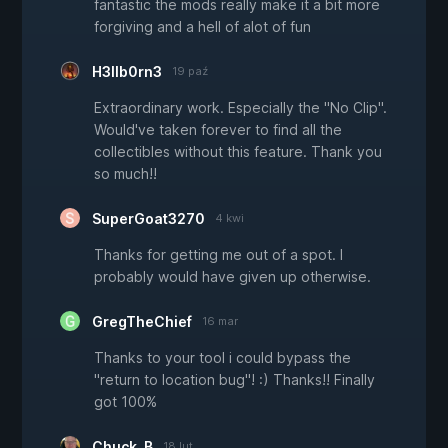
fantastic the mods really make it a bit more
forgiving and a hell of alot of fun
H3llb0rn3
19 paź
Extraordinary work. Especially the "No Clip".
Would've taken forever to find all the
collectibles without this feature. Thank you
so much!!
SuperGoat3270
4 kwi
Thanks for getting me out of a spot. I
probably would have given up otherwise.
GregTheChief
16 mar
Thanks to your tool i could bypass the
"return to location bug"! :) Thanks!! Finally
got 100%
Chuck_B
18 lut