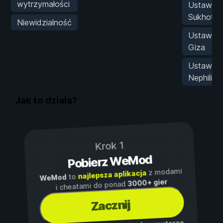
wytrzymałości
Ustaw wa
Sukhotha
Niewidzialność
Ustaw wa
Giza
Ustaw ka
Nephilim
Jak to działa?
Krok 1
Pobierz WeMod
z modami
najlepsza aplikacja
to
WeMod
3000+ gier
i cheatami do ponad
Zacznij
,