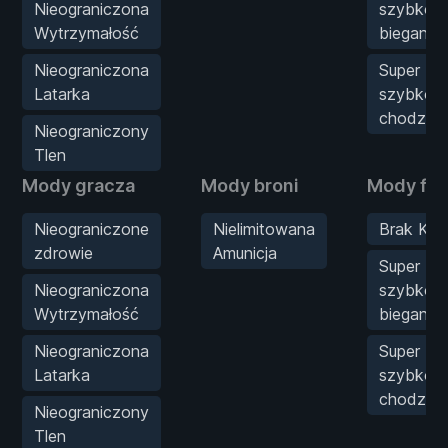
Nieograniczona
szybkoś
Wytrzymałość
biegania
Nieograniczona
Super
Latarka
szybkoś
chodzeni
Nieograniczony
Tlen
Mody gracza
Mody broni
Mody fiz
Nieograniczone
Nielimitowana
Brak Klip
zdrowie
Amunicja
Super
Nieograniczona
szybkoś
Wytrzymałość
biegania
Nieograniczona
Super
Latarka
szybkoś
chodzeni
Nieograniczony
Tlen