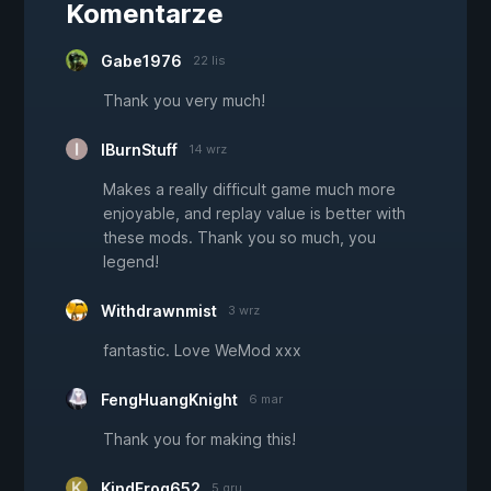
Komentarze
Gabe1976
22 lis
Thank you very much!
IBurnStuff
14 wrz
Makes a really difficult game much more
enjoyable, and replay value is better with
these mods. Thank you so much, you
legend!
Withdrawnmist
3 wrz
fantastic. Love WeMod xxx
FengHuangKnight
6 mar
Thank you for making this!
KindFrog652
5 gru