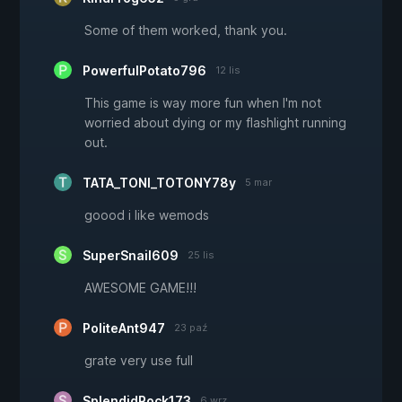
Some of them worked, thank you.
PowerfulPotato796
12 lis
This game is way more fun when I'm not
worried about dying or my flashlight running
out.
TATA_TONI_TOTONY78y
5 mar
goood i like wemods
SuperSnail609
25 lis
AWESOME GAME!!!
PoliteAnt947
23 paź
grate very use full
SplendidRock173
6 wrz