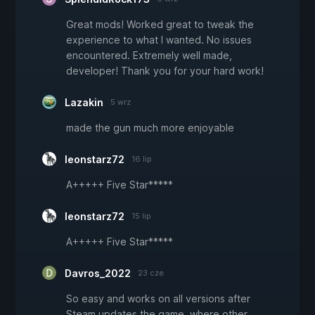
Great mods! Worked great to tweak the
experience to what I wanted. No issues
encountered. Extremely well made,
developer! Thank you for your hard work!
Lazakin
5 wrz
made the gun much more enjoyable
leonstarz72
16 lip
A+++++ Five Star*****
leonstarz72
15 lip
A+++++ Five Star*****
Davros_2022
23 cze
So easy and works on all versions after
Steam updates the game, where other