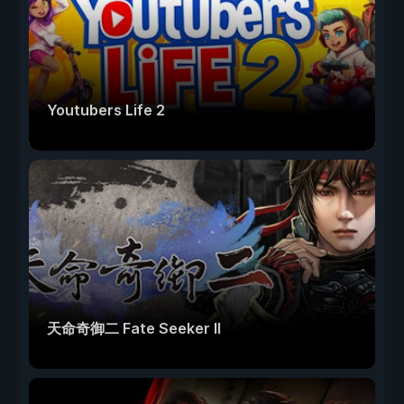
Youtubers Life 2
天命奇御二 Fate Seeker II