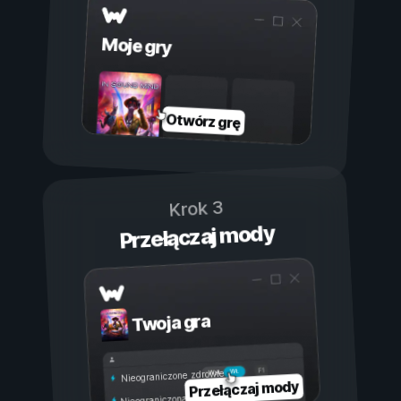
Moje gry
Otwórz grę
Krok 3
Przełączaj mody
Twoja gra
Wł.
Wył.
Nieograniczone zdrowie
Przełączaj mody
Nieograniczona wytrzymałość