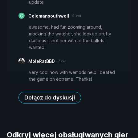
update
Colemansouthwell
9 kwi
awesome, had fun zooming around,
mocking the watcher, she looked pretty
dumb as i shot her with all the bullets I
wanted!
MoleRatBBD
7 kwi
very cool now with wemods help i beated
the game on extreme. Thanks!
Dołącz do dyskusji
Odkryj więcej obsługiwanych gier