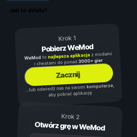
Jak to działa?
Krok 1
Pobierz WeMod
z modami
najlepsza aplikacja
to
WeMod
3000+ gier
i cheatami do ponad
Zacznij
,
komputerze
...lub odwiedź nas na swoim
aby pobrać aplikację
Krok 2
Otwórz grę w WeMod