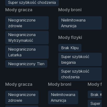
Super szybkość chodzenia
Mody gracza
Mody broni
Nieograniczone
Nielimitowana
zdrowie
Amunicja
Nieograniczona
Mody fizyki
Wytrzymałość
Brak Klipu
Nieograniczona
Latarka
Super szybkość
biegania
Nieograniczony Tlen
Super szybkość
chodzenia
Mody gracza
Mody broni
Mody fiz
Nieograniczone
Nielimitowana
Brak Klip
zdrowie
Amunicja
Super