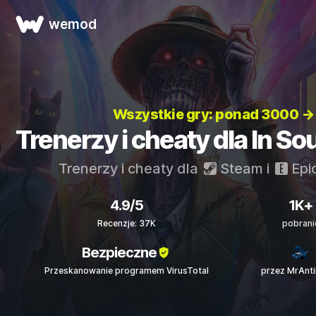
wemod
Wszystkie gry: ponad 3000 →
Trenerzy i cheaty dla In S
Trenerzy i cheaty dla
Steam
i
Epi
4.9/5
1K+
Recenzje: 37K
pobrani
Bezpieczne
Przeskanowanie programem VirusTotal
przez MrAnt