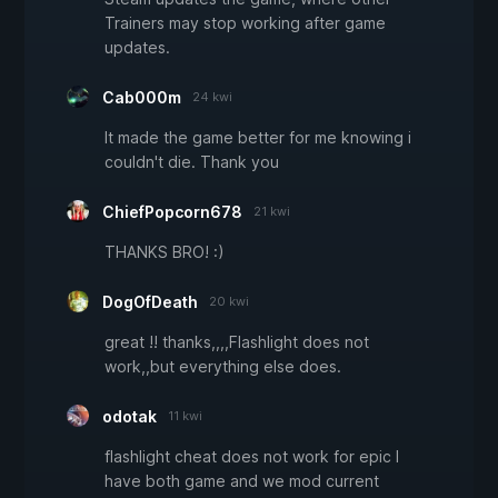
Trainers may stop working after game
updates.
Cab000m
24 kwi
It made the game better for me knowing i
couldn't die. Thank you
ChiefPopcorn678
21 kwi
THANKS BRO! :)
DogOfDeath
20 kwi
great !! thanks,,,,Flashlight does not
work,,but everything else does.
odotak
11 kwi
flashlight cheat does not work for epic I
have both game and we mod current