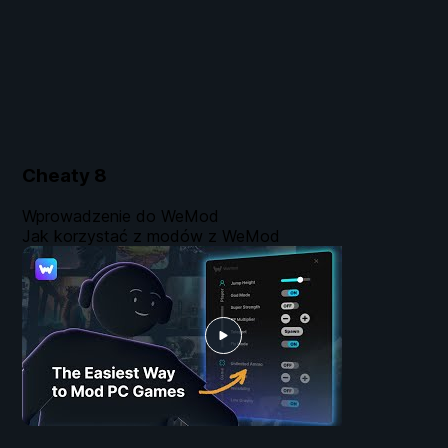
Cheaty
8
Wprowadzenie do WeMod
Jak korzystać z modów z WeMod