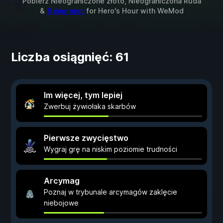
Pobierz Nieograniczone złoto, Nieograniczona Ruda
&
8 inny mod
for
Hero's Hour
with
WeMod
Liczba osiągnięć: 61
Im więcej, tym lepiej
Zwerbuj żywiołaka skarbów
Pierwsze zwycięstwo
Wygraj grę na niskim poziomie trudności
Arcymag
Poznaj w trybunale arcymagów zaklęcie
niebojowe