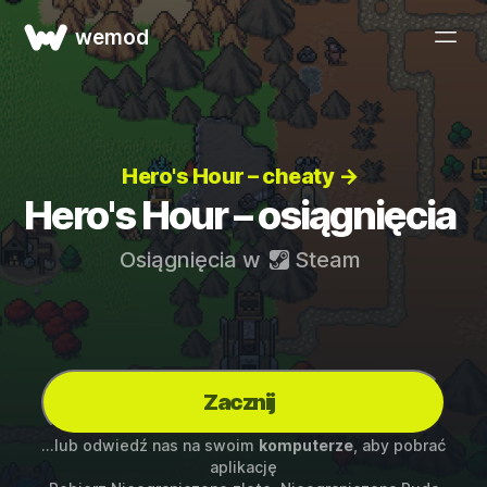
wemod
Hero's Hour – cheaty →
Hero's Hour – osiągnięcia
Osiągnięcia w
Steam
Zacznij
...lub odwiedź nas na swoim
komputerze
, aby pobrać
aplikację