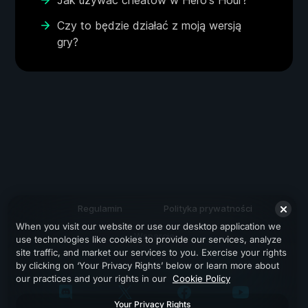
Jak używać cheatów w Hero's Hour?
Czy to będzie działać z moją wersją
gry?
Regulamin
Polityka prywatności
When you visit our website or use our desktop application we
Wsparcie
use technologies like cookies to provide our services, analyze
site traffic, and market our services to you. Exercise your rights
by clicking on ‘Your Privacy Rights’ below or learn more about
our practices and your rights in our
Cookie Policy
Your Privacy Rights