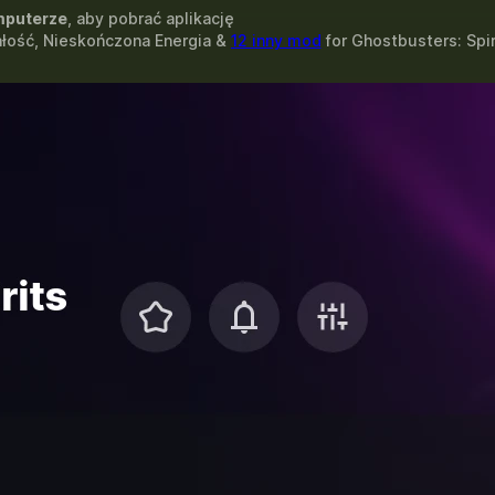
puterze
, aby pobrać aplikację
łość, Nieskończona Energia &
12 inny mod
for
Ghostbusters: Spi