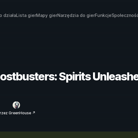
o działa
Lista gier
Mapy gier
Narzędzia do gier
Funkcje
Społecznoś
hostbusters: Spirits Unleash
rzez GreenHouse ↗