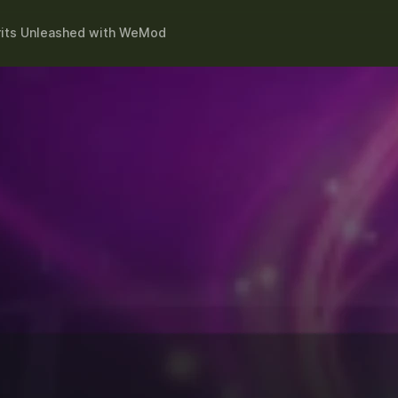
rits Unleashed
with
WeMod