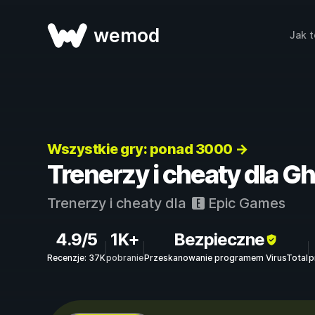
wemod
Jak t
Wszystkie gry: ponad 3000 →
Trenerzy i cheaty dla G
Trenerzy i cheaty dla
Epic Games
4.9/5
1K+
Bezpieczne
Recenzje: 37K
pobranie
Przeskanowanie programem VirusTotal
p