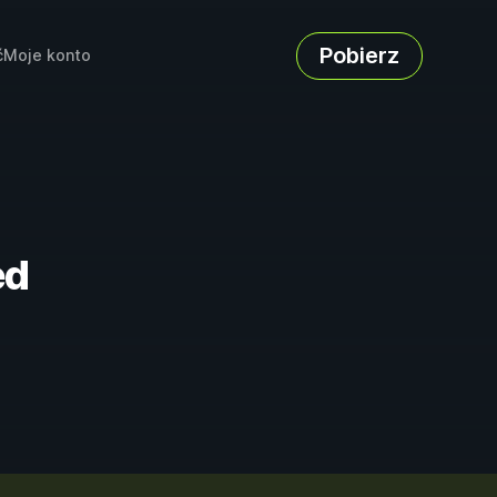
Pobierz
ć
Moje konto
ed