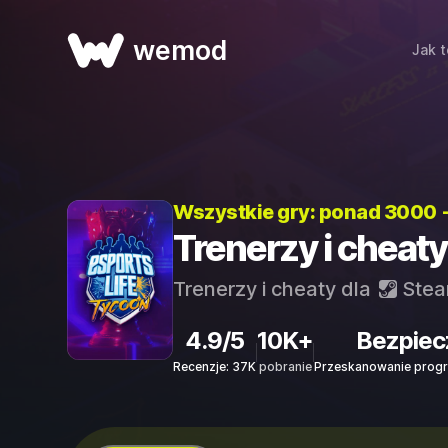
wemod
Jak t
Wszystkie gry: ponad 3000 
Trenerzy i cheaty
Trenerzy i cheaty dla
Ste
4.9/5
10K+
Bezpiec
Recenzje: 37K
pobranie
Przeskanowanie progr