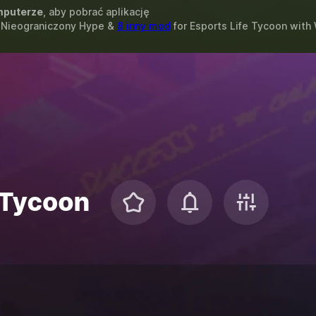
puterze
, aby pobrać aplikację
, Nieograniczony Hype &
8 inny mod
for
Esports Life Tycoon
with