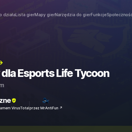
o działa
Lista gier
Mapy gier
Narzędzia do gier
Funkcje
Społecznoś
→
 dla Esports Life Tycoon
am
zne
amem VirusTotal
przez MrAntiFun ↗