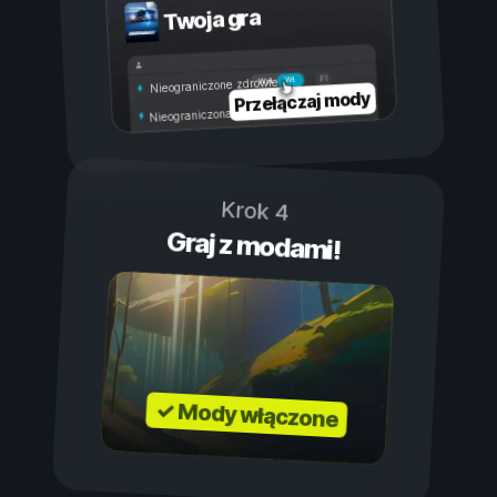
Twoja gra
Wł.
Wył.
Nieograniczone zdrowie
Przełączaj mody
Nieograniczona wytrzymałość
Krok 4
Graj z modami!
✓ Mody włączone