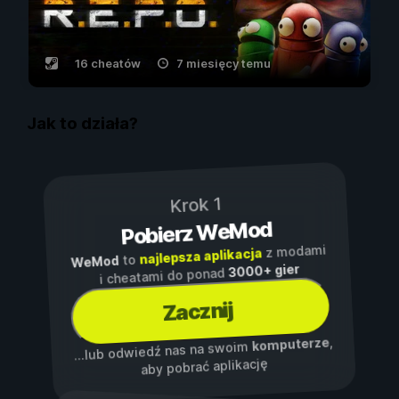
16 cheatów
7 miesięcy temu
Jak to działa?
Krok 1
Pobierz WeMod
z modami
najlepsza aplikacja
to
WeMod
3000+ gier
i cheatami do ponad
Zacznij
,
komputerze
...lub odwiedź nas na swoim
aby pobrać aplikację