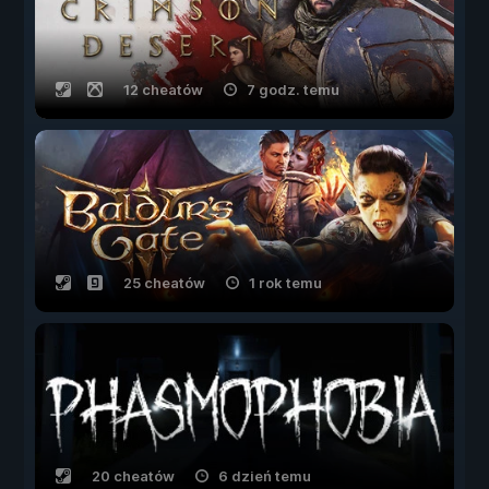
12 cheatów
7 godz. temu
25 cheatów
1 rok temu
20 cheatów
6 dzień temu