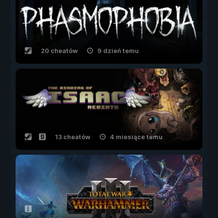
20 cheatów
9 dzień temu
13 cheatów
4 miesiące temu