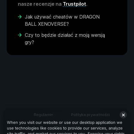
nasze recenzje na
Trustpilot
.
Jak używać cheatów w DRAGON
BALL XENOVERSE?
Czy to będzie działać z moją wersją
gry?
Regulamin
Polityka prywatności
When you visit our website or use our desktop application we
Wsparcie
use technologies like cookies to provide our services, analyze
site traffic, and market our services to you. Exercise your rights