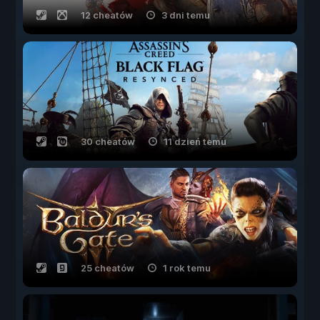
12 cheatów
3 dni temu
30 cheatów
11 dzień temu
25 cheatów
1 rok temu