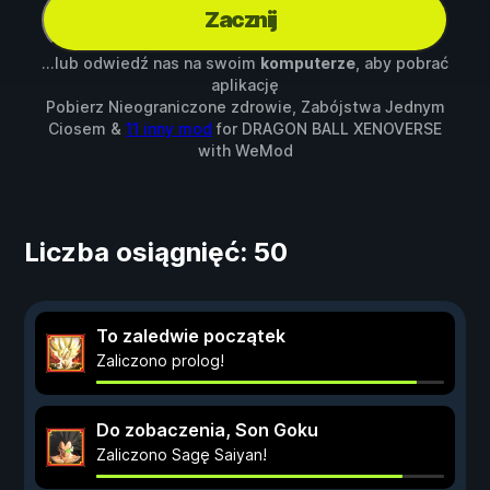
Zacznij
...lub odwiedź nas na swoim
komputerze
, aby pobrać
aplikację
Pobierz Nieograniczone zdrowie, Zabójstwa Jednym
Ciosem &
11 inny mod
for
DRAGON BALL XENOVERSE
with
WeMod
Liczba osiągnięć: 50
To zaledwie początek
Zaliczono prolog!
Do zobaczenia, Son Goku
Zaliczono Sagę Saiyan!