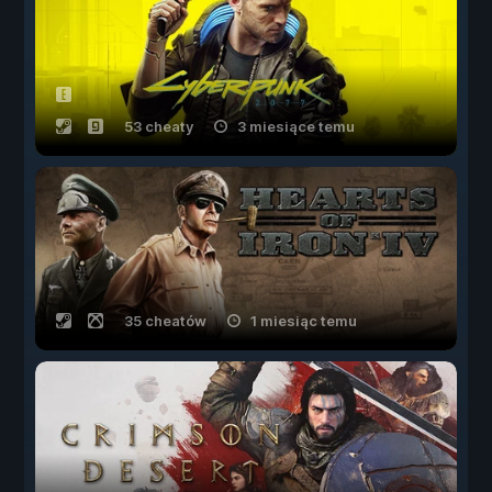
53 cheaty
3 miesiące temu
35 cheatów
1 miesiąc temu