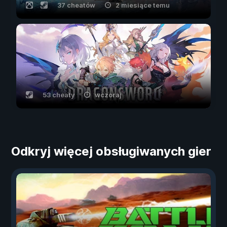
37 cheatów
2 miesiące temu
53 cheaty
wczoraj
Odkryj więcej obsługiwanych gier