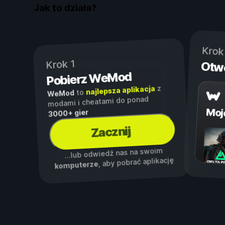
Jak to działa?
Krok
Krok 1
Otw
Pobierz WeMod
z
najlepsza aplikacja
to
WeMod
modami i cheatami do ponad
Moj
3000+ gier
Zacznij
...lub odwiedź nas na swoim
, aby pobrać aplikację
komputerze