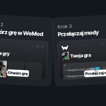
 2
Krok 3
órz grę w WeMod
Przełączaj mody
e gry
Twoja gra
Wł.
Wył.
Nieograniczone zdrowie
Przełączaj
Otwórz grę
Nieograniczona wytrzymałość