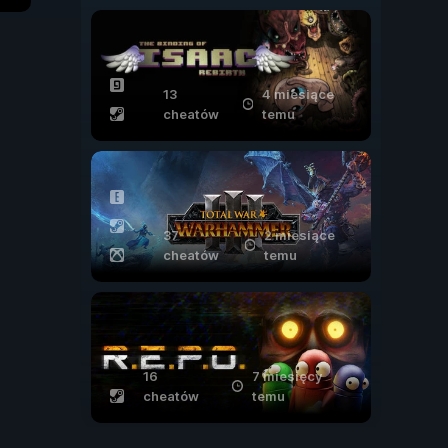
13
4 miesiące
cheatów
temu
37
2 miesiące
cheatów
temu
16
7 miesięcy
cheatów
temu