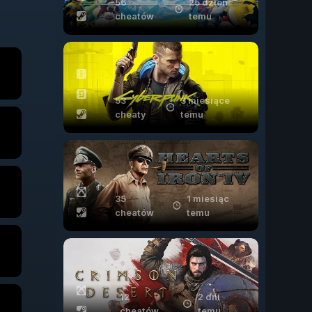
56
25 dzień
cheatów
temu
53
3 miesiące
cheaty
temu
35
1 miesiąc
cheatów
temu
12
2 dni
cheatów
temu