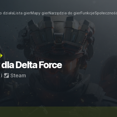
o działa
Lista gier
Mapy gier
Narzędzia do gier
Funkcje
Społecznoś
→
 dla Delta Force
i
Steam