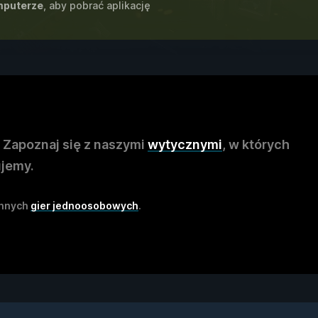
puterze
, aby pobrać aplikację
 Zapoznaj się z naszymi
wytycznymi
, w których
ujemy.
innych
gier jednoosobowych
.