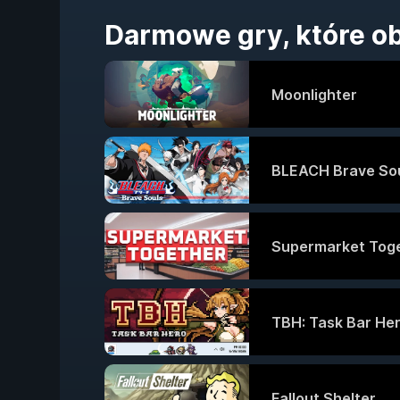
Darmowe gry, które o
Moonlighter
BLEACH Brave So
Supermarket Tog
TBH: Task Bar He
Fallout Shelter