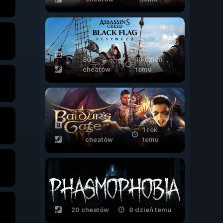
30
10 dzień
cheatów
temu
25
1 rok
cheatów
temu
20 cheatów
8 dzień temu