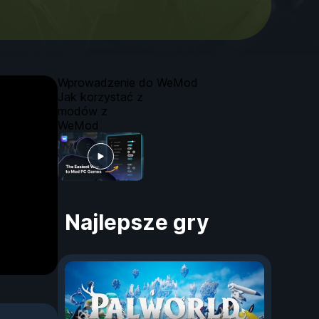
Wprowadzenie do WeMod
Jak korzystać z
modów z
WeMod
Najlepsze gry