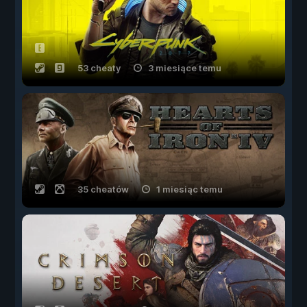
53 cheaty
3 miesiące temu
35 cheatów
1 miesiąc temu