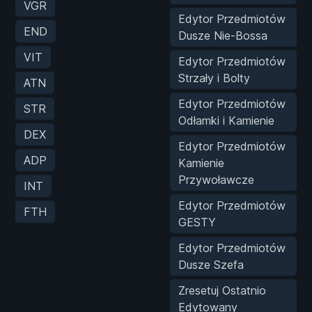
VGR
Edytor Przedmiotów
END
Dusze Nie-Bossa
VIT
Edytor Przedmiotów
Strzały i Bolty
ATN
Edytor Przedmiotów
STR
Odłamki i Kamienie
DEX
Edytor Przedmiotów
ADP
Kamienie
Przywoławcze
INT
Edytor Przedmiotów
FTH
GESTY
Edytor Przedmiotów
Dusze Szefa
Zresetuj Ostatnio
Edytowany