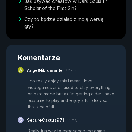
Jak używać cheatów w Dark Souls II:
Scholar of the First Sin?
Czy to będzie działać z moją wersją
gry?
Komentarze
AngelNikromante
28 cze
I do really enjoy this I mean I love
videogames and I used to play everything
on hard mode but as I'm getting older I have
less time to play and enjoy a full story so
this is helpfull
SecureCactus971
15 maj
Really fun way to experience the game