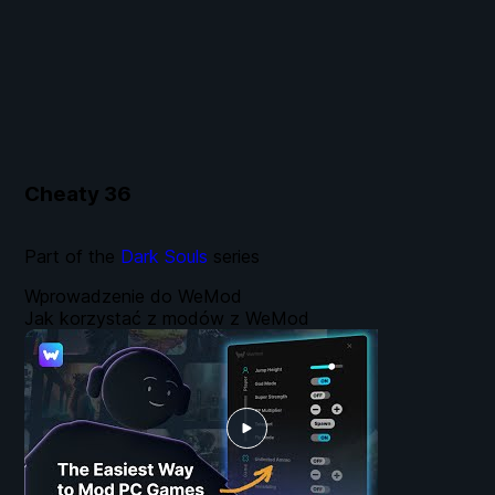
Cheaty
36
Part of the
Dark Souls
series
Wprowadzenie do WeMod
Jak korzystać z modów z WeMod