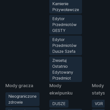
Kamienie
Przywoławcze
Edytor
Przedmiotów
GESTY
Edytor
Przedmiotów
Dusze Szefa
Zresetuj
Ostatnio
Edytowany
Przedmiot
Mody gracza
Mody
Mody
ekwipunku
statysty
Nieograniczone
zdrowie
DUSZE
VGR