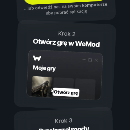
,
komputerze
...lub odwiedź nas na swoim
aby pobrać aplikację
Krok 2
Otwórz grę w WeMod
Moje gry
Otwórz grę
Krok 3