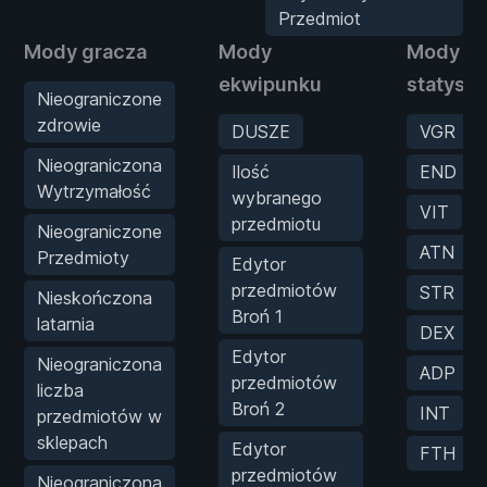
Przedmiot
Mody gracza
Mody
Mody
ekwipunku
statysty
Nieograniczone
zdrowie
DUSZE
VGR
Nieograniczona
Ilość
END
Wytrzymałość
wybranego
VIT
przedmiotu
Nieograniczone
ATN
Przedmioty
Edytor
przedmiotów
STR
Nieskończona
Broń 1
latarnia
DEX
Edytor
Nieograniczona
ADP
przedmiotów
liczba
Broń 2
INT
przedmiotów w
sklepach
Edytor
FTH
przedmiotów
Nieograniczona