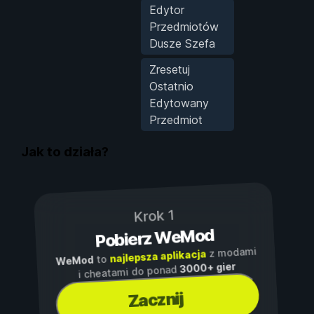
Edytor
Przedmiotów
Dusze Szefa
Zresetuj
Ostatnio
Edytowany
Przedmiot
Jak to działa?
Krok 1
Pobierz WeMod
z modami
najlepsza aplikacja
to
WeMod
3000+ gier
i cheatami do ponad
Zacznij