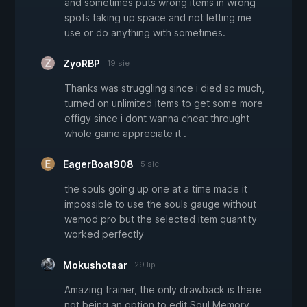
and sometimes puts wrong items in wrong
spots taking up space and not letting me
use or do anything with sometimes.
ZyoRBP
19 sie
Thanks was struggling since i died so much,
turned on unlimited items to get some more
effigy since i dont wanna cheat throught
whole game appreciate it .
EagerBoat908
5 sie
the souls going up one at a time made it
impossible to use the souls gauge without
wemod pro but the selected item quantity
worked perfectly
Mokushotaar
29 lip
Amazing trainer, the only drawback is there
not being an option to edit Soul Memory,