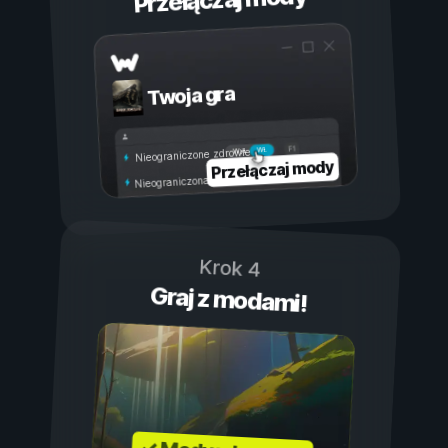
Przełączaj mody
Twoja gra
Wł.
Wył.
Nieograniczone zdrowie
Przełączaj mody
Nieograniczona wytrzymałość
Krok 4
Graj z modami!