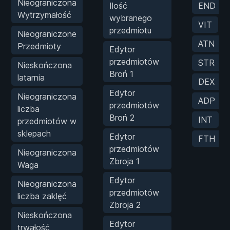
Nieograniczona
Ilość
END
Wytrzymałość
wybranego
VIT
przedmiotu
Nieograniczone
ATN
Przedmioty
Edytor
przedmiotów
STR
Nieskończona
Broń 1
latarnia
DEX
Edytor
Nieograniczona
ADP
przedmiotów
liczba
Broń 2
INT
przedmiotów w
sklepach
Edytor
FTH
przedmiotów
Nieograniczona
Zbroja 1
Waga
Edytor
Nieograniczona
przedmiotów
liczba zaklęć
Zbroja 2
Nieskończona
Edytor
trwałość