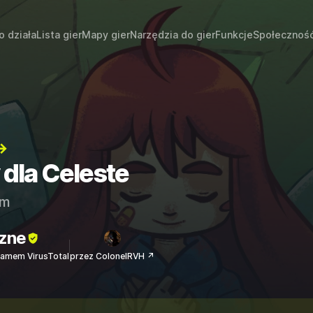
o działa
Lista gier
Mapy gier
Narzędzia do gier
Funkcje
Społecznoś
→
 dla Celeste
am
zne
amem VirusTotal
przez ColonelRVH ↗