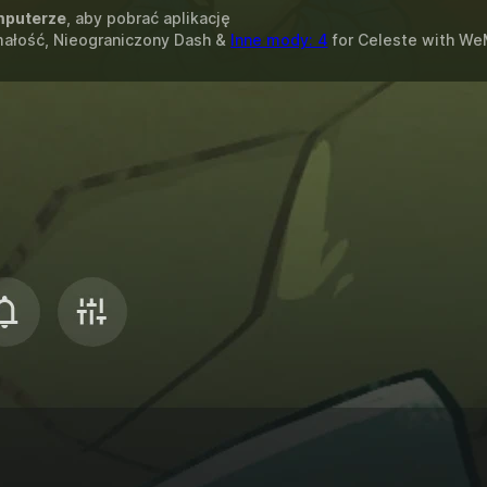
puterze
, aby pobrać aplikację
małość, Nieograniczony Dash &
Inne mody: 4
for
Celeste
with
We