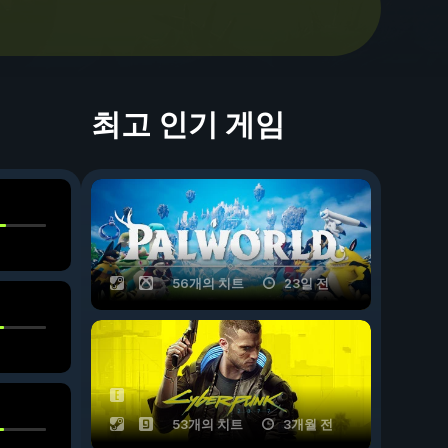
최고 인기 게임
56개의 치트
23일 전
53개의 치트
3개월 전