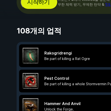
시작하기
무한 체력 받기, 무제한 탄약 &
1개
108개의 업적
Rakogridrengi
Be part of killing a Rat Ogre
Pest Control
Be part of killing a whole Stormvermin Pa
Hammer And Anvil
Unlock the Forge.