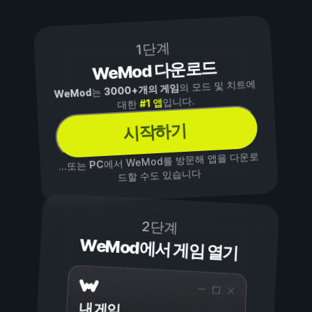
1단계
WeMod 다운로드
의 모드 및 치트에
3000+개의 게임
는
WeMod
입니다.
#1 앱
대한
시작하기
에서 WeMod를 방문해 앱을 다운로
PC
...또는
드할 수도 있습니다
2단계
WeMod에서 게임 열기
내 게임