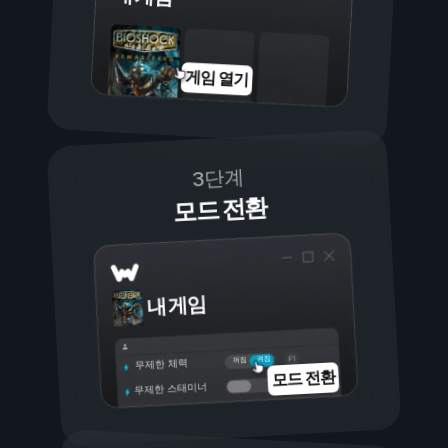
게임 열기
3단계
모드 전환
내 게임
켜짐
꺼짐
무제한 체력
모드 전환
무제한 스태미너