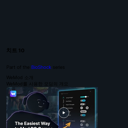
치트
10
Part of the
BioShock
series
WeMod 소개
WeMod를 사용한 모딩의 개요