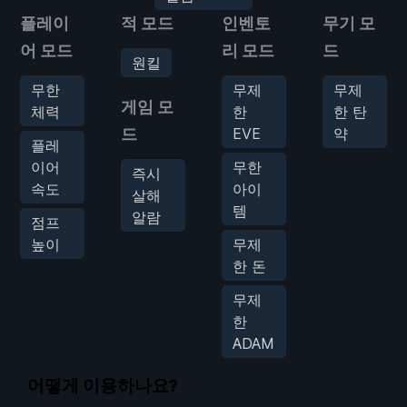
플레이
적 모드
인벤토
무기 모
어 모드
리 모드
드
원킬
무한
무제
무제
게임 모
체력
한
한 탄
드
EVE
약
플레
이어
무한
즉시
속도
아이
살해
템
알람
점프
높이
무제
한 돈
무제
한
ADAM
어떻게 이용하나요?