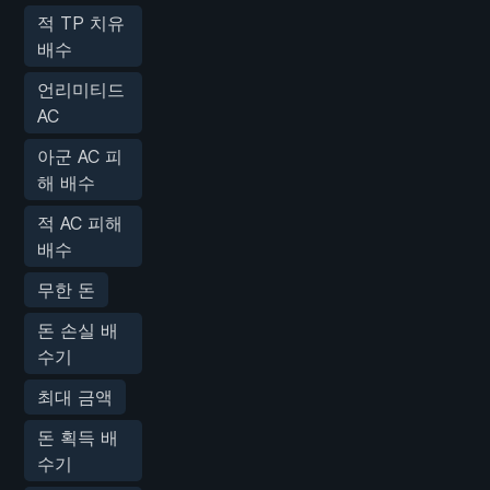
적 TP 치유
배수
언리미티드
AC
아군 AC 피
해 배수
적 AC 피해
배수
무한 돈
돈 손실 배
수기
최대 금액
돈 획득 배
수기