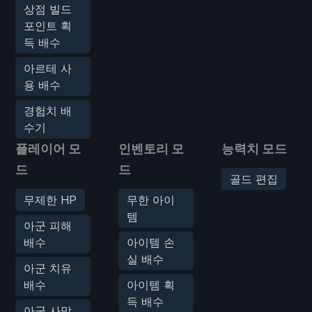
상점 빌드
포인트 획
득 배수
아르테 사
용 배수
경험치 배
수기
플레이어 모
인벤토리 모
능력치 모드
드
드
골드 편집
무제한 HP
무한 아이
템
아군 피해
배수
아이템 손
실 배수
아군 치유
배수
아이템 획
득 배수
아군 사망