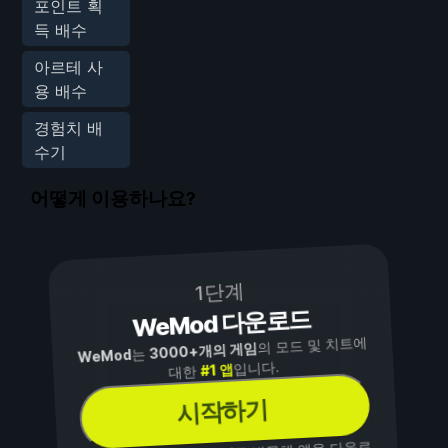
포인트 획
득 배수
아르테 사
용 배수
경험치 배
수기
어떻게 이용하나요?
1단계
WeMod 다운로드
의 모드 및 치트에
3000+개의 게임
는
WeMod
입니다.
#1 앱
대한
시작하기