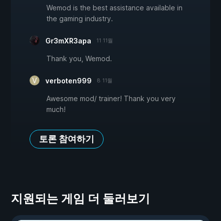
Wemod is the best assistance available in
the gaming industry.
Gr3mXR3apa
11 11월
Thank you, Wemod.
verboten999
8 11월
Awesome mod/ trainer! Thank you very
much!
토론 참여하기
지원되는 게임 더 둘러보기