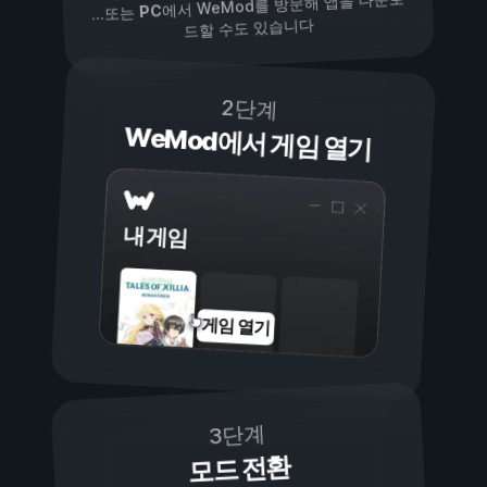
에서 WeMod를 방문해 앱을 다운로
PC
...또는
드할 수도 있습니다
2단계
WeMod에서 게임 열기
내 게임
게임 열기
3단계
모드 전환