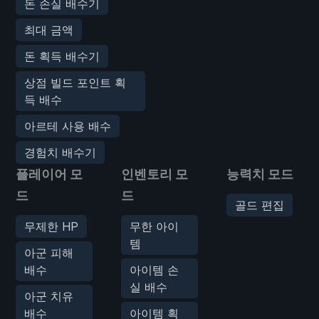
돈 손실 배수기
최대 금액
돈 획득 배수기
상점 빌드 포인트 획
득 배수
아르테 사용 배수
경험치 배수기
플레이어 모
인벤토리 모
능력치 모드
드
드
골드 편집
무제한 HP
무한 아이
템
아군 피해
배수
아이템 손
실 배수
아군 치유
배수
아이템 획