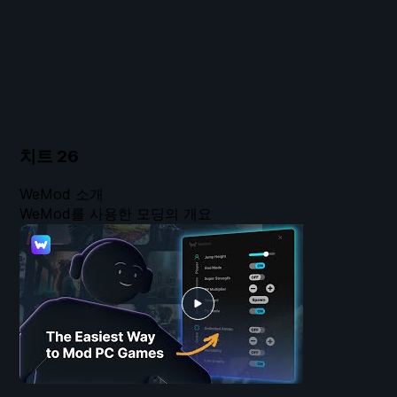
치트
26
WeMod 소개
WeMod를 사용한 모딩의 개요