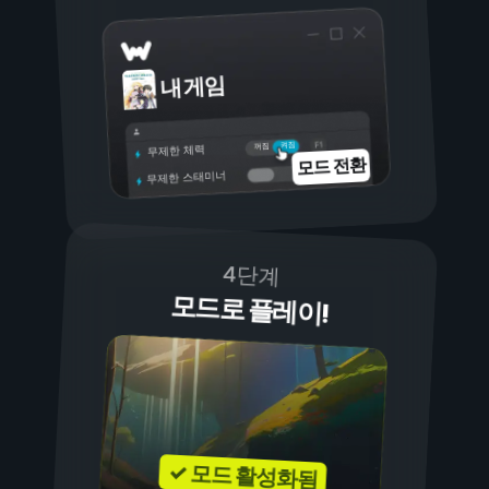
내 게임
켜짐
꺼짐
무제한 체력
모드 전환
무제한 스태미너
4단계
모드로 플레이!
✓ 모드 활성화됨