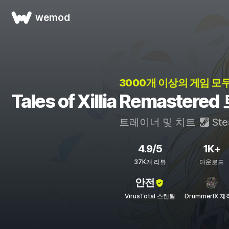
wemod
3000개 이상의 게임 모두
Tales of Xillia Remaste
트레이너 및 치트
St
4.9/5
1K+
37K개 리뷰
다운로드
안전
VirusTotal 스캔됨
DrummerIX 제