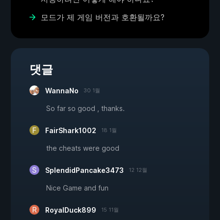
모드가 제 게임 버전과 호환될까요?
댓글
WannaNo
30 1월
So far so good , thanks.
FairShark1002
18 1월
the cheats were good
SplendidPancake3473
12 12월
Nice Game and fun
RoyalDuck899
15 11월