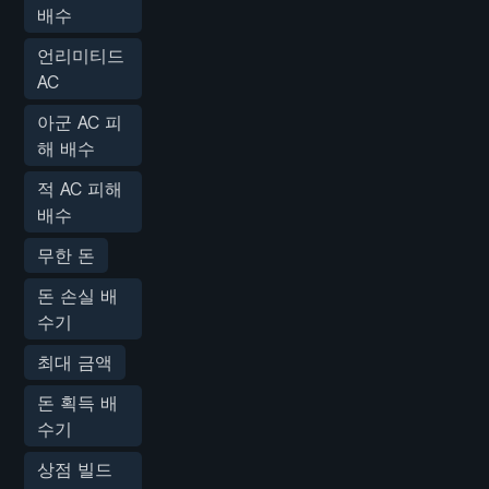
배수
언리미티드
AC
아군 AC 피
해 배수
적 AC 피해
배수
무한 돈
돈 손실 배
수기
최대 금액
돈 획득 배
수기
상점 빌드