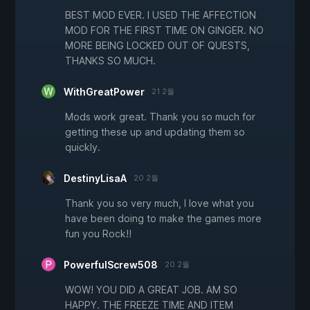
BEST MOD EVER. I USED THE AFFECTION
MOD FOR THE FIRST TIME ON GINGER. NO
MORE BEING LOCKED OUT OF QUESTS,
THANKS SO MUCH.
WithGreatPower
21 2월
Mods work great. Thank you so much for
getting these up and updating them so
quickly.
DestinyLisaA
20 2월
Thank you so very much, I love what you
have been doing to make the games more
fun you Rock!!
PowerfulScrew508
20 2월
WOW! YOU DID A GREAT JOB. AM SO
HAPPY. THE FREEZE TIME AND ITEM