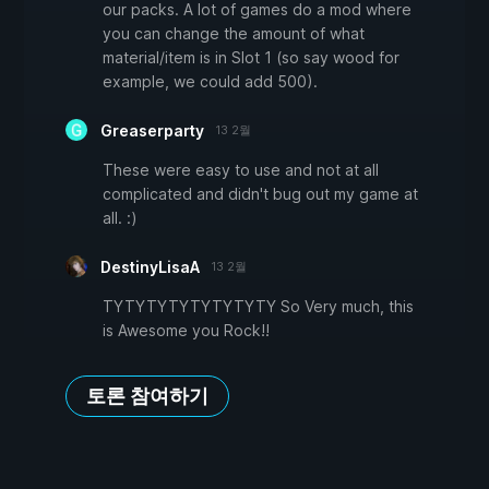
our packs. A lot of games do a mod where
you can change the amount of what
material/item is in Slot 1 (so say wood for
example, we could add 500).
Greaserparty
13 2월
These were easy to use and not at all
complicated and didn't bug out my game at
all. :)
DestinyLisaA
13 2월
TYTYTYTYTYTYTYTY So Very much, this
is Awesome you Rock!!
토론 참여하기