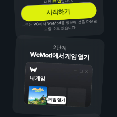
입니다.
#1 앱
대한
시작하기
에서 WeMod를 방문해 앱을 다운로
PC
...또는
드할 수도 있습니다
2단계
WeMod에서 게임 열기
내 게임
게임 열기