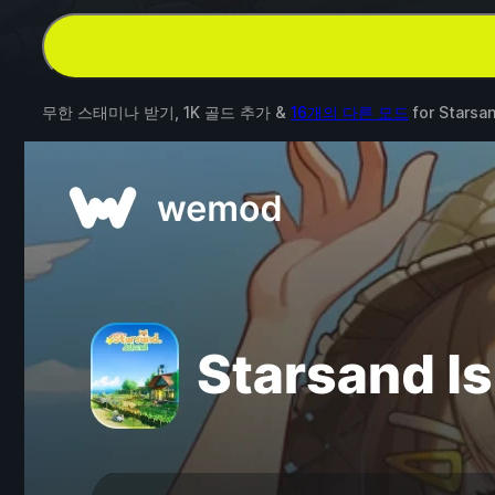
무한 스태미나 받기, 1K 골드 추가 &
16개의 다른 모드
for
Starsan