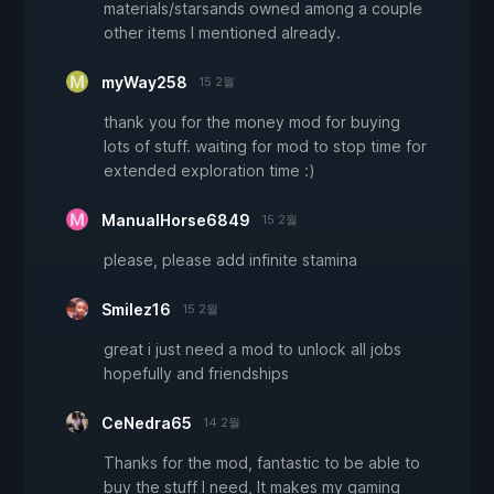
materials/starsands owned among a couple
other items I mentioned already.
myWay258
15 2월
thank you for the money mod for buying
lots of stuff. waiting for mod to stop time for
extended exploration time :)
ManualHorse6849
15 2월
please, please add infinite stamina
Smilez16
15 2월
great i just need a mod to unlock all jobs
hopefully and friendships
CeNedra65
14 2월
Thanks for the mod, fantastic to be able to
buy the stuff I need, It makes my gaming