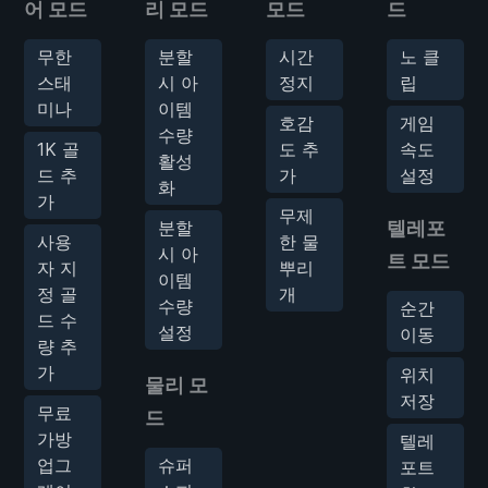
어 모드
리 모드
모드
드
무한
분할
시간
노 클
스태
시 아
정지
립
미나
이템
호감
게임
수량
1K 골
도 추
속도
활성
드 추
가
설정
화
가
무제
분할
텔레포
사용
한 물
시 아
트 모드
자 지
뿌리
이템
정 골
개
수량
순간
드 수
설정
이동
량 추
가
위치
물리 모
저장
무료
드
가방
텔레
업그
슈퍼
포트