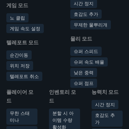
시간 정지
게임 모드
호감도 추가
노 클립
무제한 물뿌리개
게임 속도 설정
물리 모드
텔레포트 모드
슈퍼 스피드
순간이동
슈퍼 속도 배율
위치 저장
낮은 중력
텔레포트 취소
슈퍼 점프
플레이어 모
인벤토리 모
능력치 모드
드
드
시간 정지
무한 스태
분할 시 아
호감도 추
미나
이템 수량
가
활성화