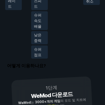
레이
스피
취소
드
드
슈퍼
속도
배율
낮은
중력
슈퍼
점프
어떻게 이용하나요?
1단계
WeMod 다운로드
의 모드 및 치트에
3000+개의 게임
는
WeMod