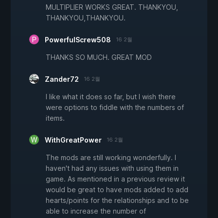
MULTIPLIER WORKS GREAT. THANKYOU,
THANKYOU,THANKYOU.
PowerfulScrew508
16 2월
THANKS SO MUCH. GREAT MOD
Zander72
16 2월
I like what it does so far, but I wish there
were options to fiddle with the numbers of
items.
WithGreatPower
16 2월
The mods are still working wonderfully. I
haven't had any issues with using them in
game. As mentioned in a previous review it
would be great to have mods added to add
hearts/points for the relationships and to be
able to increase the number of