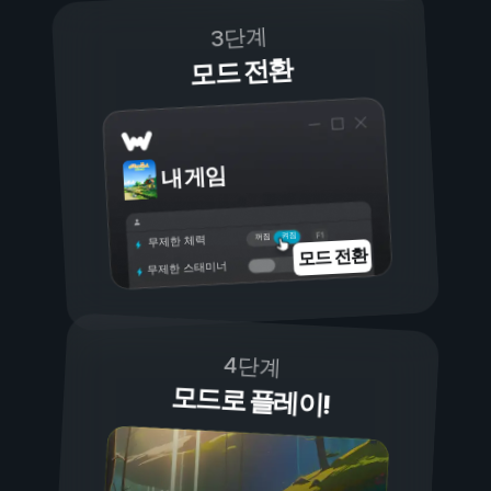
3단계
모드 전환
내 게임
켜짐
꺼짐
무제한 체력
모드 전환
무제한 스태미너
4단계
모드로 플레이!