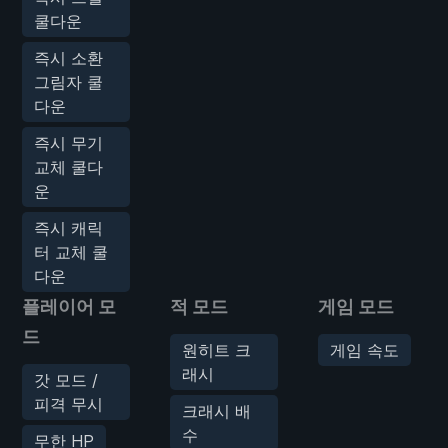
쿨다운
즉시 소환
그림자 쿨
다운
즉시 무기
교체 쿨다
운
즉시 캐릭
터 교체 쿨
다운
플레이어 모
적 모드
게임 모드
드
원히트 크
게임 속도
래시
갓 모드 /
피격 무시
크래시 배
수
무한 HP