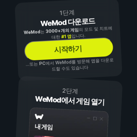
1단계
WeMod 다운로드
의 모드 및 치트에
3000+개의 게임
는
WeMod
입니다.
#1 앱
대한
시작하기
에서 WeMod를 방문해 앱을 다운로
PC
...또는
드할 수도 있습니다
2단계
WeMod에서 게임 열기
내 게임