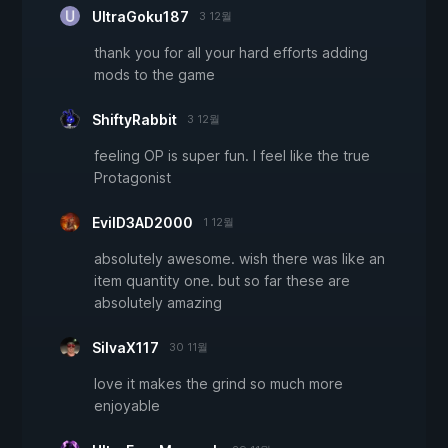
UltraGoku187
3 12월
thank you for all your hard efforts adding
mods to the game
ShiftyRabbit
3 12월
feeling OP is super fun. I feel like the true
Protagonist
EvilD3AD2000
1 12월
absolutely awesome. wish there was like an
item quantity one. but so far these are
absolutely amazing
SilvaX117
30 11월
love it makes the grind so much more
enjoyable