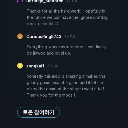
UltraEgo_Monarch
29 11월
Thanks for all the hard work! Hopefully in
the future we can have the ignore crafting
requirements! :D
CuriousRing5743
29 11월
Everything works as intended. I can finally
be jinwoo and level up.
zongkai1
27 11월
honestly this mod is amazing it makes this
grindy game less of a grind and it let me
enjoy the game at the stage i want it to !
Thank you for the mods !
토론 참여하기