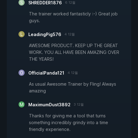
SHREDDER1876
6 12월
The trainer worked fantasticly :-) Great job
guys.
LeadingPig576
4 12월
AWESOME PRODUCT. KEEP UP THE GREAT
WORK. YOU ALL HAVE BEEN AMAZING OVER
THE YEARS!
OfficialPanda121
4 12월
As usual Awesome Trainer by Fling! Always
amazing
MaximumDust3892
3 12월
Thanks for giving me a tool that turns
something incredibly grindy into a time
friendly experience.