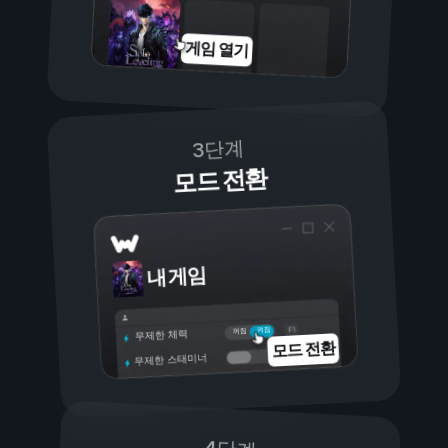
게임 열기
3단계
모드 전환
내 게임
켜짐
꺼짐
무제한 체력
모드 전환
무제한 스태미너