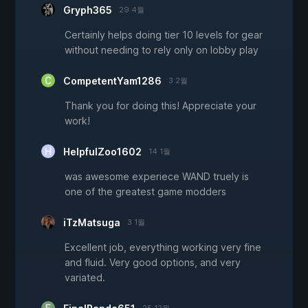
Gryph365
29 4월
Certainly helps doing tier 10 levels for gear
without needing to rely only on lobby play
CompetentYam1286
3 2월
Thank you for doing this! Appreciate your
work!
HelpfulZoo1602
14 1월
was awesome experiece WAND truely is
one of the greatest game modders
iTzMatsuga
3 1월
Excellent job, everything working very fine
and fluid. Very good options, and very
variated.