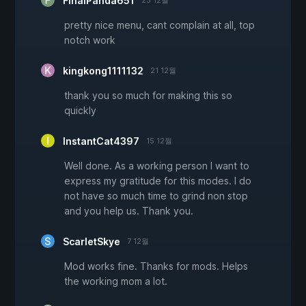
FinalPanda651
25 12월
pretty nice menu, cant complain at all, top
notch work
kingkong1111132
21 12월
thank you so much for making this so
quickly
InstantCat4397
15 12월
Well done. As a working person I want to
express my gratitude for this modes. I do
not have so much time to grind non stop
and you help us. Thank you.
ScarletSkye
7 12월
Mod works fine. Thanks for mods. Helps
the working mom a lot.