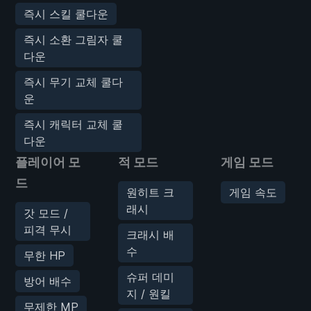
즉시 스킬 쿨다운
즉시 소환 그림자 쿨
다운
즉시 무기 교체 쿨다
운
즉시 캐릭터 교체 쿨
다운
플레이어 모
적 모드
게임 모드
드
원히트 크
게임 속도
래시
갓 모드 /
피격 무시
크래시 배
수
무한 HP
슈퍼 데미
방어 배수
지 / 원킬
무제한 MP