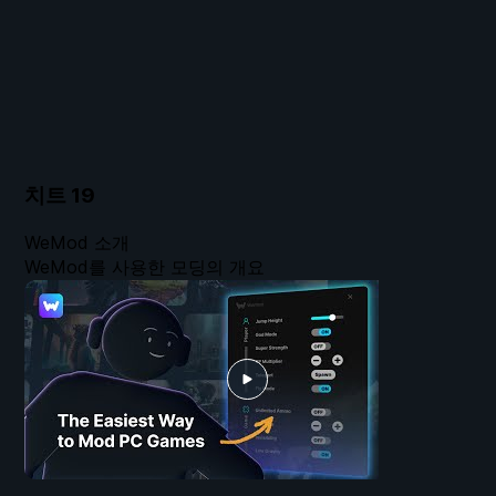
치트
19
WeMod 소개
WeMod를 사용한 모딩의 개요