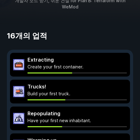
개발자 모드 받기, 쉬운 건설 for
Plan B: Terraform
with
WeMod
16개의 업적
Extracting
Create your first container.
Trucks!
Build your first truck.
Repopulating
Have your first new inhabitant.