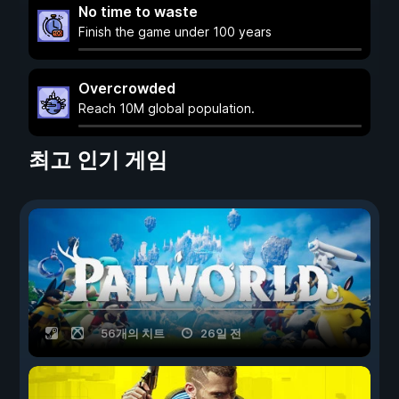
No time to waste
Finish the game under 100 years
Overcrowded
Reach 10M global population.
최고 인기 게임
56개의 치트
26일 전