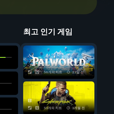
최고 인기 게임
56개의 치트
23일 전
53개의 치트
3개월 전