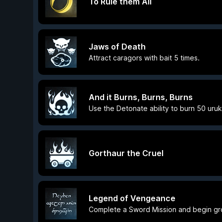
To Rule them All
Jaws of Death
Attract caragors with bait 5 times.
And it Burns, Burns, Burns
Use the Detonate ability to burn 50 uruk
Gorthaur the Cruel
Legend of Vengeance
Complete a Sword Mission and begin gro