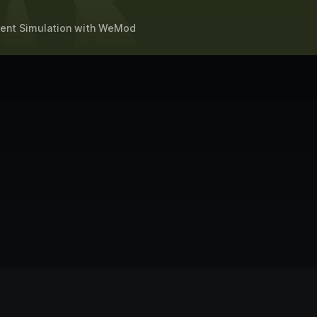
ent Simulation
with
WeMod