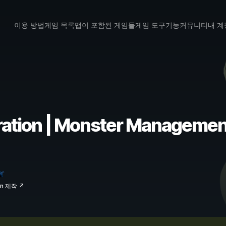
이용 방법
게임 목록
맵이 포함된 게임들
게임 도구
기능
커뮤니티
내 계
ration | Monster Managem
un 제작 ↗