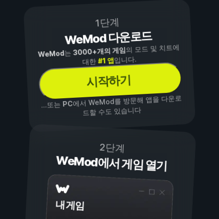
1단계
WeMod 다운로드
의 모드 및 치트에
3000+개의 게임
는
WeMod
입니다.
#1 앱
대한
시작하기
에서 WeMod를 방문해 앱을 다운로
PC
...또는
드할 수도 있습니다
2단계
WeMod에서 게임 열기
내 게임