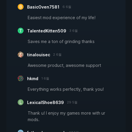
BasicOven7581
6 6월
Easiest mod experience of my life!
TalentedKitten509
3 6월
Saves me a ton of grinding thanks
tinalouisec
2 6월
Awesome product, awesome support
hkmd
1 6월
Everything works perfectly, thank you!
LexicalShoe8639
29 5월
Thank u! I enjoy my games more with ur
mods.