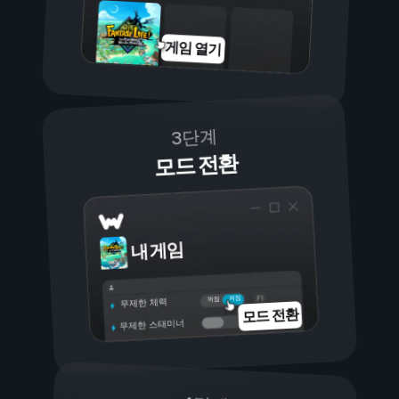
게임 열기
3단계
모드 전환
내 게임
켜짐
꺼짐
무제한 체력
모드 전환
무제한 스태미너