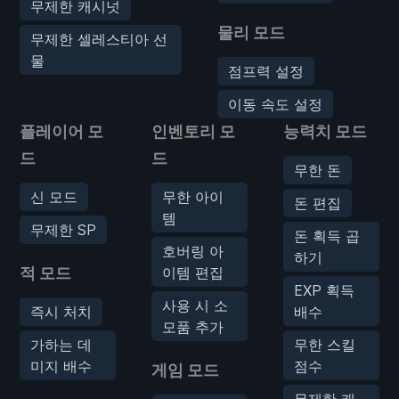
무제한 캐시넛
물리 모드
무제한 셀레스티아 선
물
점프력 설정
이동 속도 설정
플레이어 모
인벤토리 모
능력치 모드
드
드
무한 돈
신 모드
무한 아이
돈 편집
템
무제한 SP
돈 획득 곱
호버링 아
하기
적 모드
이템 편집
EXP 획득
사용 시 소
즉시 처치
배수
모품 추가
가하는 데
무한 스킬
미지 배수
점수
게임 모드
무제한 캐