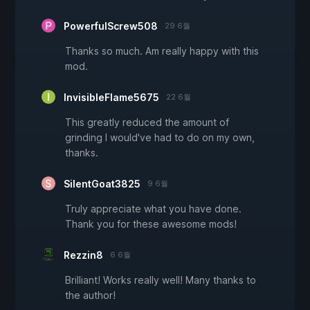
PowerfulScrew508
29 6월
Thanks so much. Am really happy with this
mod.
InvisibleFlame5675
22 6월
This greatly reduced the amount of
grinding I would've had to do on my own,
thanks.
SilentGoat3825
9 6월
Truly appreciate what you have done.
Thank you for these awesome mods!
Rezzin8
6 6월
Brilliant! Works really well! Many thanks to
the author!