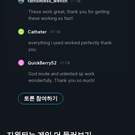
fathomless_wench
27 5월
These work great, thank you for getting
these working so fast!
Catheter
26 5월
everything i used worked perfectly thank
you
QuickBerry52
23 5월
God mode and unlimited sp work
wonderfully. Thank you so much!
토론 참여하기
지원되는 게임 더 둘러보기