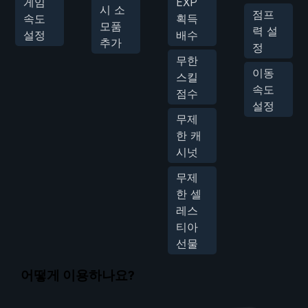
게임
EXP
시 소
점프
속도
획득
모품
력 설
설정
배수
추가
정
무한
이동
스킬
속도
점수
설정
무제
한 캐
시넛
무제
한 셀
레스
티아
선물
어떻게 이용하나요?