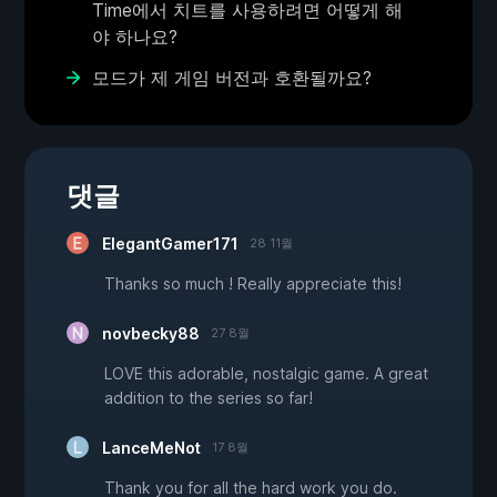
Time에서 치트를 사용하려면 어떻게 해
야 하나요?
모드가 제 게임 버전과 호환될까요?
댓글
ElegantGamer171
28 11월
Thanks so much ! Really appreciate this!
novbecky88
27 8월
LOVE this adorable, nostalgic game. A great
addition to the series so far!
LanceMeNot
17 8월
Thank you for all the hard work you do.