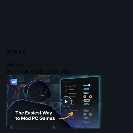
치트
17
WeMod 소개
WeMod를 사용한 모딩의 개요