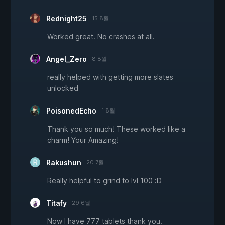
Rednight25
15 8월
Worked great. No crashes at all.
Angel_Zero
8 8월
really helped with getting more slates
unlocked
PoisonedEcho
1 8월
Thank you so much! These worked like a
charm! Your Amazing!
Rakushun
20 7월
Really helpful to grind to lvl 100 :D
Titafy
29 6월
Now I have 777 tablets thank you.