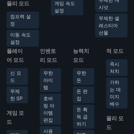
물리 모드
게임 속도
시넛
설정
점프력 설
무제한 셀
정
레스티아
선물
이동 속도
설정
플레이
인벤토
능력치
적 모드
어 모드
리 모드
모드
즉시
처치
신 모
무한
무한
드
아이
돈
가하
템
는 데
무제
돈 편
미지
한 SP
호버
집
배수
링 아
돈 획
게임 모
이템
득 곱
물리 모
편집
드
하기
드
사용