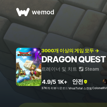
wemod
3000개 이상의 게임 모두 →
DRAGON QUEST
트레이너 및 치트
Steam
안전
4.9/5
1K+
37K개 리뷰
다운로드
ColonelR
VirusTotal 스캔됨