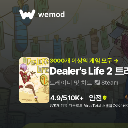
wemod
3000개 이상의 게임 모두 →
Dealer's Life 
트레이너 및 치트
Steam
안전
4.9/5
10K+
37K개 리뷰
다운로드
Colonel
VirusTotal 스캔됨