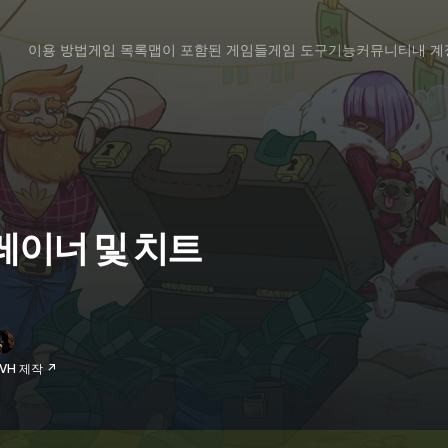
이용 방법
게임 목록
맵이 포함된 게임들
게임 도구
기능
커뮤니티
내 계
2 트레이너 및 치트
RVH 제작 ↗